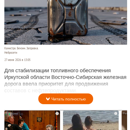
Канистра. Бензин. Заправка.
Нейросети
27 июня 2026 в 13:05
Для стабилизации топливного обеспечения
Иркутской области Восточно-Сибирская железная
дорога ввела приоритет для продвижения
составов с нефтепродуктами.
Читать полностью
i
i