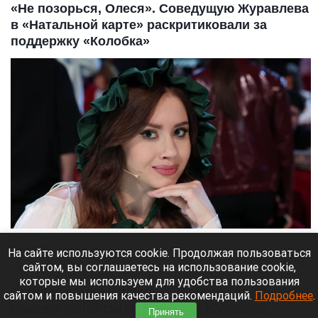
«Не позорься, Олеся». Соведущую Журавлева
в «Натальной карте» раскритиковали за
поддержку «Колобка»
Олеся Иванченко.
Пресс-служба телеканала НТВ.
На сайте используются cookie. Продолжая пользоваться
сайтом, вы соглашаетесь на использование cookie,
8 августа 2026 в 17:35
которые мы используем для удобства пользования
Скандал вокруг фильма «Колобок», где одну из
сайтом и повышения качества рекомендаций.
Подробнее
.
главных ролей сыграл Дмитрий Журавлев,
Принять