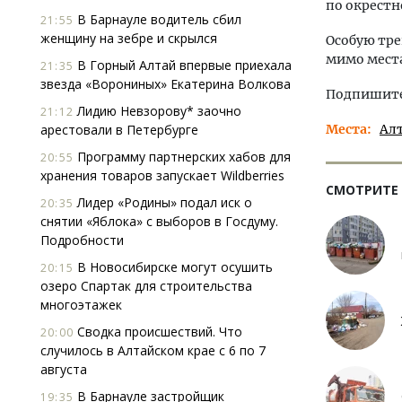
по окрестн
В Барнауле водитель сбил
21:55
женщину на зебре и скрылся
Особую тре
мимо места
В Горный Алтай впервые приехала
21:35
звезда «Ворониных» Екатерина Волкова
Подпишитес
Лидию Невзорову* заочно
21:12
арестовали в Петербурге
Места
Ал
Программу партнерских хабов для
20:55
хранения товаров запускает Wildberries
СМОТРИТЕ
Лидер «Родины» подал иск о
20:35
снятии «Яблока» с выборов в Госдуму.
Подробности
В Новосибирске могут осушить
20:15
озеро Спартак для строительства
многоэтажек
Сводка происшествий. Что
20:00
случилось в Алтайском крае с 6 по 7
августа
В Барнауле застройщик
19:35