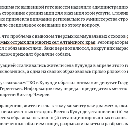
режима повышенной готовности наделило администрацию
 сторонние организации для оказания этой услуги. Сложи
же привлекла внимание регионального Министерства стр
ло специальное совещание по этому вопросу.
 что проблема с вывозом твердых коммунальных отходов
амых острых для многих сел Алтайского края
. Регоператоры
я с обязанностями, баки переполняются, вокруг них выра
следом приходят бродячие собаки.
туацией сталкивались жители села Кулунда в апреле этого го
вывозились, а одна из свалок образовалась прямо рядом со
у с вывозом ТКО в Кулунде обратил внимание депутат Гос
Терентьев. Информацию ему передал председатель местно
партии Виктор Чмерев.
бращению, жители села к тому моменту уже два месяца жи
невывезенных отходов. Всего в Кулунде установлено 110 
 этом образовалось около 50 несанкционированных свалок.
ивлеченные обилием пищи, разрывали пакеты и разбрасыв