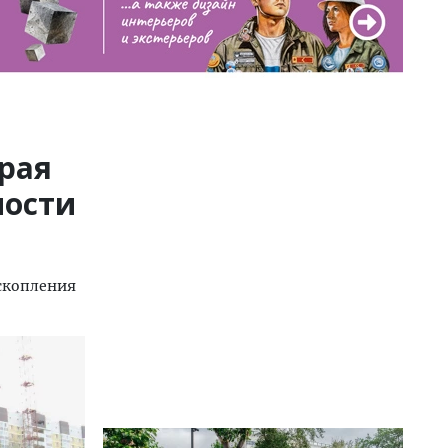
края
ности
скопления