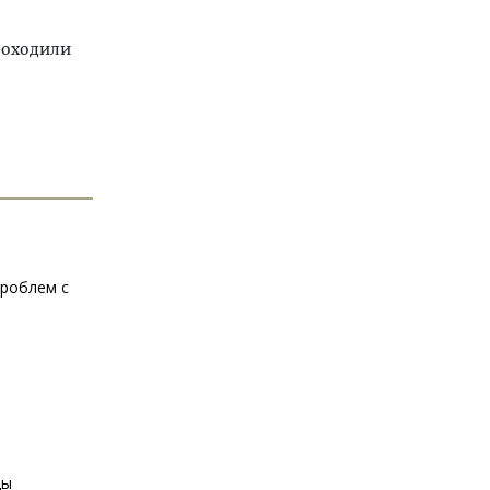
роходили
проблем с
ды