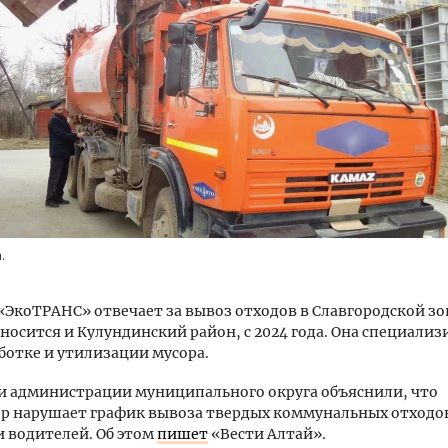
м новые берега. Гендиректор
Смелость архитектурных 
лищной инициативы» Юрий
Генеральный директор к
лов — о том, как девелоперу
ЗИАС — об эстетике горо
ваться на плаву, когда рынок
трендах в фасадах и разв
рмит
.
СТРОИТЕЛЬСТВО
ОИТЕЛЬСТВО
ЭкоТРАНС» отвечает за вывоз отходов в Славгородской зон
носится и Кулундинский район, с 2024 года. Она специализ
аботке и утилизации мусора.
и администрации муниципального округа объяснили, что
р нарушает график вывоза твердых коммунальных отходов
и водителей. Об этом
пишет
«Вести Алтай».