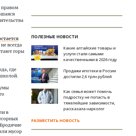
 правом
вшаяся
оительства
ПОЛЕЗНЫЕ НОВОСТИ
остается
 не всегда
Какие алтайские товары и
стают горы
услуги стали самыми
качественными в 2026 году
да, где
Продажи ипотеки в России
 школой.
достигли 2,6 трлн рублей
думы
Как семья может помочь
го
подростку не попасть в
тяжелейшие зависимости,
рассказала нарколог
ли в
мусорных
РАЗМЕСТИТЬ НОВОСТЬ
 Бродячие
али мусор