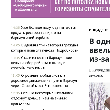
Уже больше полугода пытаются
14:35
ИНЦИДЕНТ
продать ресторан с видом на
барнаульский «Арбат»
В од
Выделили три категории граждан,
14:05
ввел
которым повысят пенсии. Подробности
из-за
Стали известны барнаульские
13:35
цены на сбор ребенка в школу и
способы сэкономить
В Кулунди
Огромная пробка сковала
мусора.
13:05
дорожное движение на пути в Барнаул
через Старый мост. Что известно
Осенью некоторые школьники
12:35
отдохнут дольше, чем на зимних
праздниках