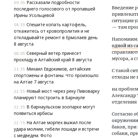
Рассказали подробности
09:05
Введение 
последнего голосового от пропавшей
привлекать
Ирины Усольцевой
ситуация у
Спешите копать картофель,
08:35
— там прош
откажитесь от кровопролития и не
откладывайте ремонт в Ермолаев день
Напомним,
8 августа
одной из с
справляютс
Северный ветер принесет
08:05
мусора, а 
прохладу в Алтайский край 8 августа
Михаил Евдокимов, алтайские
23:35
С такой си
спортсмены и фонтаны. Что произошло
отходы не 
на Алтае 7 августа
на проблем
Новый мост через реку Пивоварку
22:55
Александр 
планируют построить в Барнауле
отделения 
В барнаульском зоопарке могут
22:35
появиться ирбисы
Согласно о
окружении 
На Алтае морпех выжил после
22:15
баков, при
удара молнии, гибели лошади и встречи
собаки, пр
с медведем. Фото