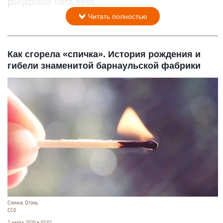
рыцарских битв века.
Читать полностью
Как сгорела «спичка». История рождения и
гибели знаменитой барнаульской фабрики
Спичка. Огонь.
СС0
2 марта 2020 в 07:02