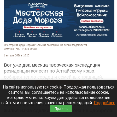
«Мастерская Деда Мороза»: Большая экспедиция по Алтаю продолжается.
Источник: АНО «Дом Сказок».
6 августа 2026 в 10:20
Вот уже два месяца творческая экспедиция
резиденции колесит по Алтайскому краю,
собирая тепло сердец и семейных традиций.
Читать полностью
На сайте используются cookie. Продолжая пользоваться
сайтом, вы соглашаетесь на использование cookie,
которые мы используем для удобства пользования
сайтом и повышения качества рекомендаций.
Подробнее
.
Пенсионерка на Алтае может остаться без
Принять
жилья из-за сделки, которую она не одобряла