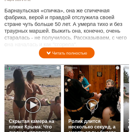
Барнаульская «спичка», она же спичечная
фабрика, верой и правдой отслужила своей
стране чуть больше 50 лет. А умерла тихо и без
траурных маршей. Выжить она, конечно, очень
старалась - не получилось. Рассказываем, с чего
она началась и как "сгорела".
Читать полностью
i
i
Скрытая камера на
Ролик длится
Э
пляже Крыма: Что
несколько секунд, а
о