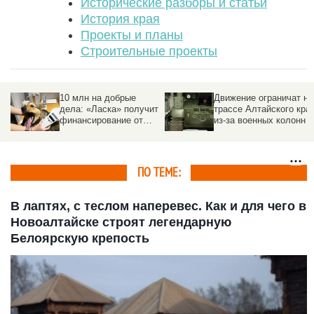
Исторические разборы и статьи
История края
Проекты и планы
Строительные проекты
10 млн на добрые
Движение ограничат на
дела: «Ласка» получит
трассе Алтайского кра
финансирование от
из-за военных колонн
города
ПО ТЕМЕ:
В лаптях, с теслом наперевес. Как и для чего в
Новоалтайске строят легендарную
Белоярскую крепость