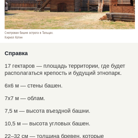
Смотровая башня острога в Тальцах.
Кирилл Котин
Справка
17 гектаров — площадь территории, где будет
располагаться крепость и будущий этнопарк.
6x6 м — стены башен.
7x7 м — облам.
7,5 м — высота въездной башни.
10,5 м — высота угловых башен.
22–32 см — толщина бревен, которые