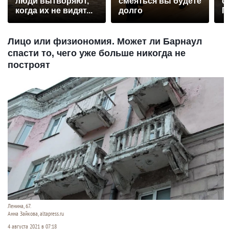
люди вытворяют,
смеяться вы будете
с
когда их не видят...
долго
П
р
Лицо или физиономия. Может ли Барнаул
спасти то, чего уже больше никогда не
построят
Ленина, 67.
Анна Зайкова, altapress.ru
4 августа 2021 в 07:18