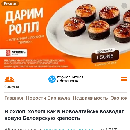
Реклама
To
F7
6 августа
Главная
Новости Барнаула
Недвижимость
Эконом
В охлоп, холоп! Как в Новоалтайске возводят
новую Белоярскую крепость
Altapress.ru уже
рассказывал, для чего
в 1717