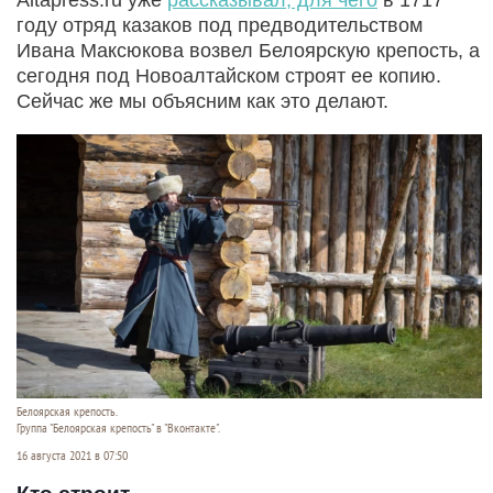
году отряд казаков под предводительством
Ивана Максюкова возвел Белоярскую крепость, а
сегодня под Новоалтайском строят ее копию.
Сейчас же мы объясним как это делают.
Белоярская крепость.
Группа "Белоярская крепость" в "Вконтакте".
16 августа 2021 в 07:50