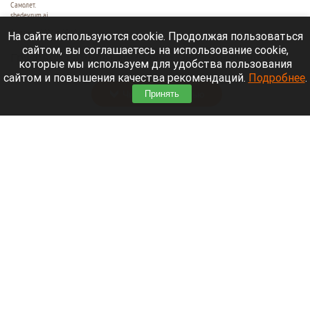
Самолет.
shedevrum.ai
6 августа 2026 в 09:10
На сайте используются cookie. Продолжая пользоваться
сайтом, вы соглашаетесь на использование cookie,
Грузовой самолет компании DHL столкнулся с
которые мы используем для удобства пользования
неизвестным объектом.
сайтом и повышения качества рекомендаций.
Подробнее
.
Читать полностью
Принять
Фигурант дела экс-вице-мэра Барнаула
выйдет из колонии