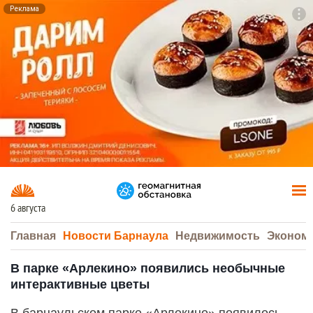
Реклама
To
F7
6 августа
Главная
Новости Барнаула
Недвижимость
Эконом
В парке «Арлекино» появились необычные
интерактивные цветы
В барнаульском парке «Арлекино» появилось