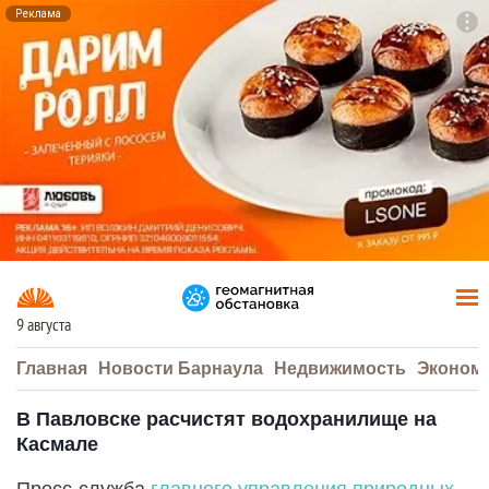
Реклама
To
F7
9 августа
Главная
Новости Барнаула
Недвижимость
Эконом
В Павловске расчистят водохранилище на
Касмале
Пресс-служба
главного управления природных