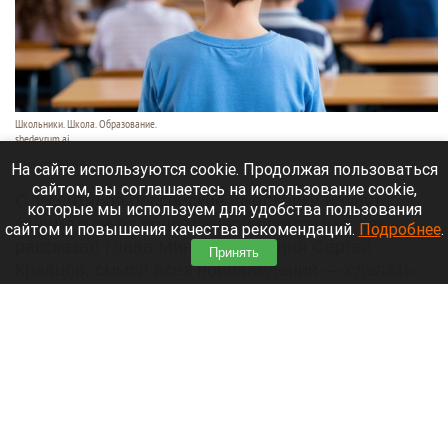
Школьники. Школа. Образование.
shedevrum.ai
8 августа 2026 в 17:05
На сайте используются cookie. Продолжая пользоваться
сайтом, вы соглашаетесь на использование cookie,
С 1 сентября российские школьники начнут
которые мы используем для удобства пользования
заниматься по обновленной программе. Как
сайтом и повышения качества рекомендаций.
Подробнее
.
рассказал глава Минпросвещения Сергей
Принять
Кравцов, смысл всех нововведений — сделать
образовательное пространство страны по-
настоящему единым.
Читать полностью
Парад корги, шпицы в коляске и бесстрашный
кролик: как проходит фестиваль «Лапки-