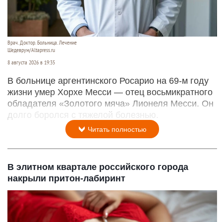
Врач. Доктор. Больница. Лечение
Шедеврум/Altapress.ru
8 августа 2026 в 19:35
В больнице аргентинского Росарио на 69-м году
жизни умер Хорхе Месси — отец восьмикратного
обладателя «Золотого мяча» Лионеля Месси. Он
долго боролся с тяжелой болезнью.
Читать полностью
В элитном квартале российского города
накрыли притон-лабиринт