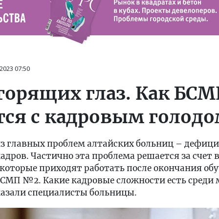
 2023
07:50
 горящих глаз. Как БС
тся с кадровым голод
 из главных проблем алтайских больниц – дефиц
дров. Частично эта проблема решается за счет
которые приходят работать после окончания об
БСМП №2. Какие кадровые сложности есть среди 
казали специалисты больницы.