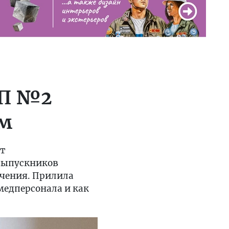
МП №2
ом
ит
 выпускников
учения. Прилила
медперсонала и как