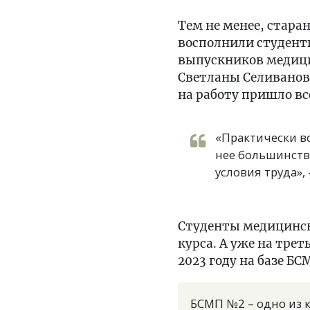
Тем не менее, стара
восполнили студенты
выпускников медици
Светланы Селиваново
на работу пришло вс
«Практически вс
нее большинство
условия труда»,
Студенты медицинск
курса. А уже на тре
2023 году на базе Б
БСМП №2 – одно из 