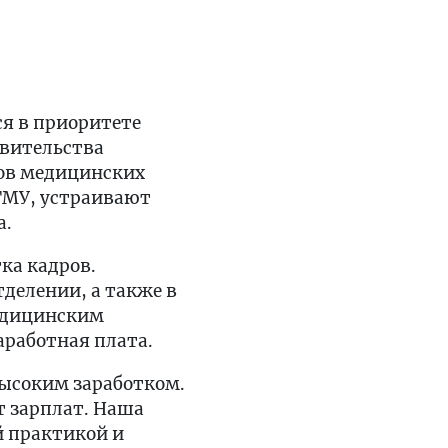
я в приоритете
авительства
ов медицинских
АГМУ, устраивают
а.
тка кадров.
делении, а также в
медицинским
аработная плата.
высоким заработком.
т зарплат. Наша
й практикой и