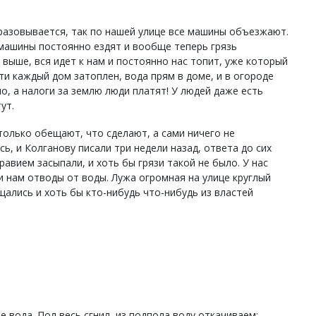
разовывается, так по нашей улице все машины объезжают.
 машины постоянно ездят и вообще теперь грязь
 выше, вся идет к нам и постоянно нас топит, уже который
ти каждый дом затоплен, вода прям в доме, и в огороде
но, а налоги за землю люди платят! У людей даже есть
ут.
 только обещают, что сделают, а сами ничего не
ь, и Колганову писали три недели назад, ответа до сих
равием засыпали, и хоть бы грязи такой не было. У нас
 нам отводы от воды. Лужа огромная на улице круглый
щались и хоть бы кто-нибудь что-нибудь из властей
е вода. Пол весь сгнил, из подпола воду откачиваем: