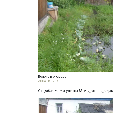
Смелость архитектурных идей.
Архи
Генеральный директор компании
зем
ЗИАС — об эстетике городов,
пли
трендах в фасадах и развитии рынка
ста
СТРОИТЕЛЬСТВО
СТР
Болото в огороде
Анна Панина
С проблемами улицы Мичурина в редакц