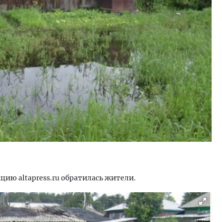
тектурный код начинается с
Ищем новые берега. Ген
ли. Мощение крупноформатными
«Жилищной инициативы»
тами становится новым
Гатилов — о том, как де
ндартом благоустройства
оставаться на плаву, ког
штормит
ОИТЕЛЬСТВО
СТРОИТЕЛЬСТВО
ию altapress.ru обратилась жители.