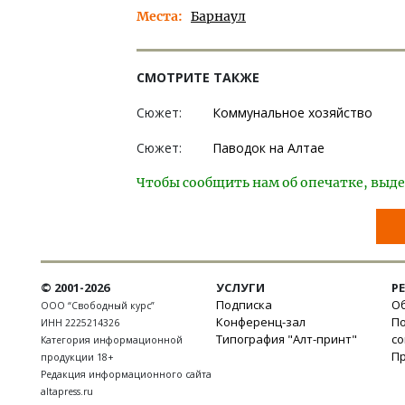
Места
Барнаул
СМОТРИТЕ ТАКЖЕ
Сюжет:
Коммунальное хозяйство
Сюжет:
Паводок на Алтае
Чтобы сообщить нам об опечатке, выде
© 2001-2026
УСЛУГИ
Р
Подписка
Об
ООО “Свободный курс”
Конференц-зал
П
ИНН 2225214326
Типография "Алт-принт"
с
Категория информационной
П
продукции 18+
Редакция информационного сайта
altapress.ru