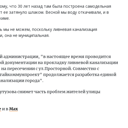
ому, что 30 лет назад там была построена самодельная
т ее затянуло шлаком. Весной мы воду откачивали, и в
жиме.
ь мы не можем, поскольку ливневая канализация
и, она не муниципальная.
ой администрации, "в настоящее время проводится
ой документации на прокладку ливневой канализации
 на пересечении с ул.Просторной. Совместно с
тайкоммунпроект" продолжается разработка единой
нализации города".
утузова снимет часть проблем жителей улицы
е
и в
Max