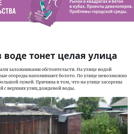
в воде тонет целая улица
али заложниками обстоятельств. На улице водой
рые огороды напоминают болото. По улице невозможно
 большой лужей. Причина в том, что на улице засорены
й с верхних улиц дождевой воды.