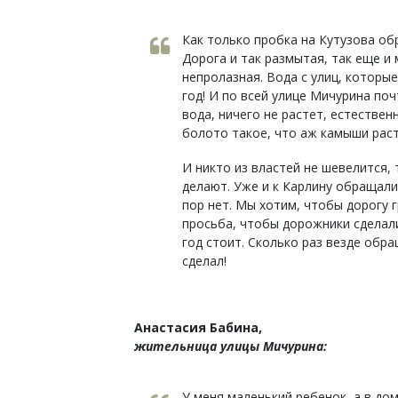
Как только пробка на Кутузова об
Дорога и так размытая, так еще и
непролазная. Вода с улиц, которые
год! И по всей улице Мичурина поч
вода, ничего не растет, естествен
болото такое, что аж камыши раст
И никто из властей не шевелится,
делают. Уже и к Карлину обращалис
пор нет. Мы хотим, чтобы дорогу г
просьба, чтобы дорожники сделали
год стоит. Сколько раз везде обра
сделал!
Анастасия Бабина,
жительница улицы Мичурина:
У меня маленький ребенок, а в дом