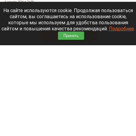
6 августа 2026 в 21:00
На сайте используются cookie. Продолжая пользоваться
На реке Катунь в Усть-Коксинском районе
сайтом, вы соглашаетесь на использование cookie,
Республики Алтай 5 августа мужчина выпал из
которые мы используем для удобства пользования
лодки и исчез под водой.
сайтом и повышения качества рекомендаций.
Подробнее
.
Читать полностью
Принять
В Омске автомобиль наехал на толпу
пешеходов. Фото и видео