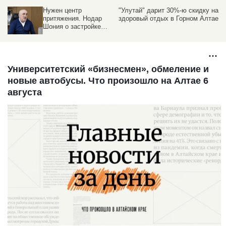
Нужен центр
"Улутай" дарит 30%-ю скидку на
притяжения. Нодар
здоровый отдых в Горном Алтае
Шония о застройке
речного вокзала в
Барнауле,
художественном музее
и «Локомотиве»
Университетский «бизнесмен», обмеление и
новые автобусы. Что произошло на Алтае 6
августа