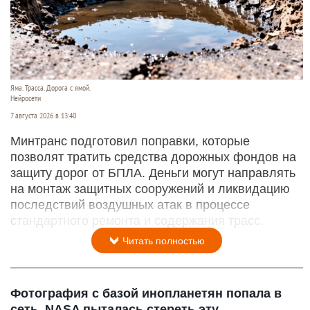
Яма. Трасса. Дорога с ямой.
Нейросети
7 августа 2026 в 13:40
Минтранс подготовил поправки, которые
позволят тратить средства дорожных фондов на
защиту дорог от БПЛА. Деньги могут направлять
на монтаж защитных сооружений и ликвидацию
последствий воздушных атак в процессе
стандартного ремонта и содержания трасс.
Читать полностью
Фотография с базой инопланетян попала в
сеть. NASA пыталась стереть эту