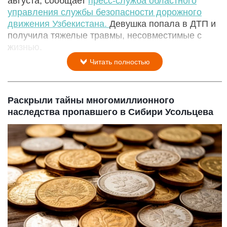
августа, сообщает
пресс-служба областного
управления службы безопасности дорожного
движения Узбекистана.
Девушка попала в ДТП и
получила тяжелые травмы, несовместимые с
жизнью.
Читать полностью
Раскрыли тайны многомиллионного
наследства пропавшего в Сибири Усольцева