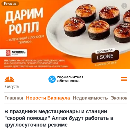
Реклама
To
F7
7 августа
Главная
Новости Барнаула
Недвижимость
Эконом
В праздники медстационары и станции
"скорой помощи" Алтая будут работать в
круглосуточном режиме