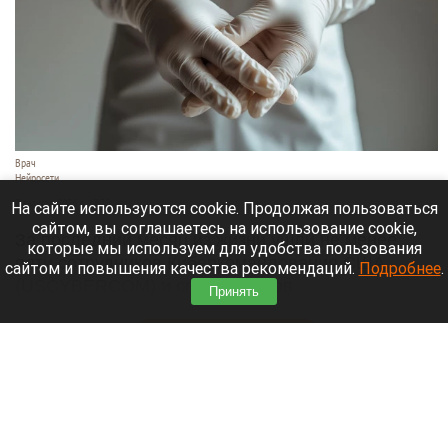
Врач
Нейросети
7 августа 2026 в 13:20
На сайте используются cookie. Продолжая пользоваться
сайтом, вы соглашаетесь на использование cookie,
За последний месяц из жизни ушли не менее
которые мы используем для удобства пользования
пяти сотрудников Киберкомандования США
сайтом и повышения качества рекомендаций.
Подробнее
.
(USCYBERCOM) и специалистов
Принять
аффилированных с ним организаций.
Читать полностью
Жительница Барнаула опасается за свою
квартиру из-за соседей-курильщиков