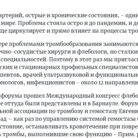
 артерий, острые и хронические состояния, - одн
мире. Проблема стояла остро и до пандемии, и до
еще циркулирует и прямо влияет на процессы тр
мере проблемами тромбообразования занимаютс
чно-сосудистые хирурги и флебологи, но сталк
специальностей. Поэтому в этот раз мы приглас
ских и стационарных профильных специалистов,
апевтов, врачей ультразвуковой и функциональн
нологов, инфекционистов - около 12 направлени
о форума прошел Международный конгресс флебо
 оттуда были представлены и в Барнауле. Фору
ной ассоциации по тромбозу и гемостазу Евген
ад – как раз по управлению системой гемостаза 
остояние, останавливать кровотечение при повр
ть тромбы, выполнившие свою функцию - Прим. р