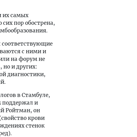
и их самых
 сих пор обострена,
омбообразования.
я соответствующие
иваются с ними и
или на форум не
 но и других:
ой диагностики,
й.
логов в Стамбуле,
м поддержал и
ий Ройтман, он
(свойство крови
еждениях стенок
ед).