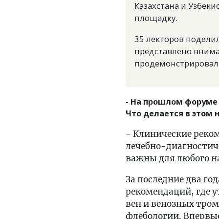
Казахстана и Узбеки
площадку.
35 лекторов подели
представлено внима
продемонстрировали
- На прошлом форуме
Что делается в этом
- Клинические реко
лечебно-диагностич
важны для любого н
За последние два го
рекомендаций, где 
вен и венозных тро
флебологии. Впервые