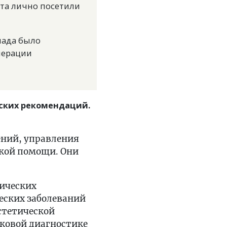
ста лично посетили
лада было
перации
еских рекомендаций.
ений, управления
ской помощи. Они
нических
еских заболеваний
стетической
уковой диагностике