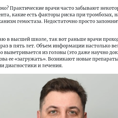
имо? Практические врачи часто забывают некото
ента, какие есть факторы риска при тромбозах, 
анизм гемостаза. Недостаточно просто запомни
таю в высшей школе, так вот раньше врачи про
аз в пять лет. Объем информации настолько ве
 выветривается из головы (это даже научно дока
нова ее «загружать». Возникают новые препарат
и диагностики и лечения.