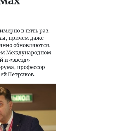
емах
имерно в пять раз.
емы, причем даже
оянно обновляются.
шем Международном
й и «звезд»
орума, профессор
ей Петриков.