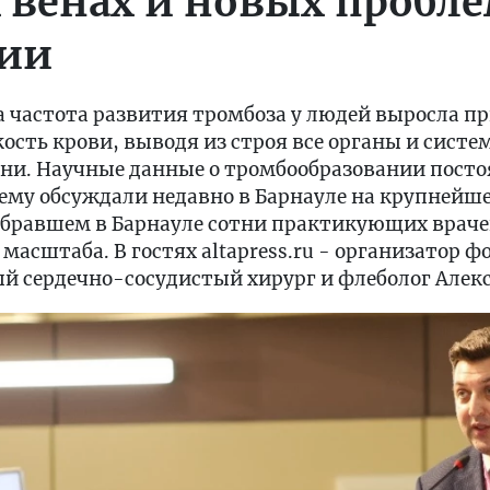
 венах и новых пробл
гии
а частота развития тромбоза у людей выросла пр
кость крови, выводя из строя все органы и сист
езни. Научные данные о тромбообразовании пост
лему обсуждали недавно в Барнауле на крупней
обравшем в Барнауле сотни практикующих враче
асштаба. В гостях altapress.ru - организатор ф
й сердечно-сосудистый хирург и флеболог Алекс