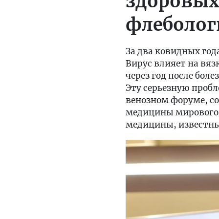
здоровых
флеболо
За два ковидных год
Вирус влияет на вяз
через год после бол
Эту серьезную проб
венозном форуме, с
медицины мирового м
медицины, известны