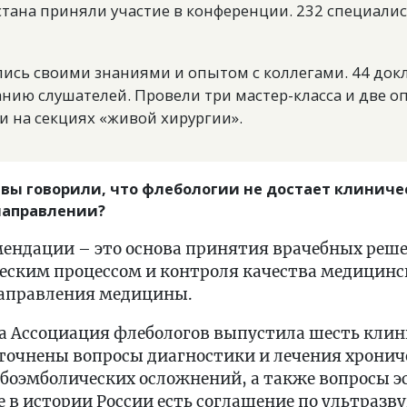
стана приняли участие в конференции. 232 специали
лись своими знаниями и опытом с коллегами. 44 док
нию слушателей. Провели три мастер-класса и две о
 на секциях «живой хирургии».
 вы говорили, что флебологии не достает клинич
 направлении?
мендации – это основа принятия врачебных реш
еским процессом и контроля качества медицин
аправления медицины.
да Ассоциация флебологов выпустила шесть кли
уточнены вопросы диагностики и лечения хронич
мбоэмболических осложнений, а также вопросы э
 в истории России есть соглашение по ультразв