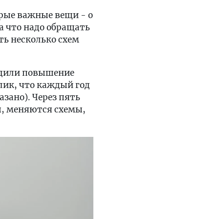
рые важные вещи - о
на что надо обращать
ть несколько схем
ходили повышение
лик, что каждый год
зано). Через пять
ы, меняются схемы,