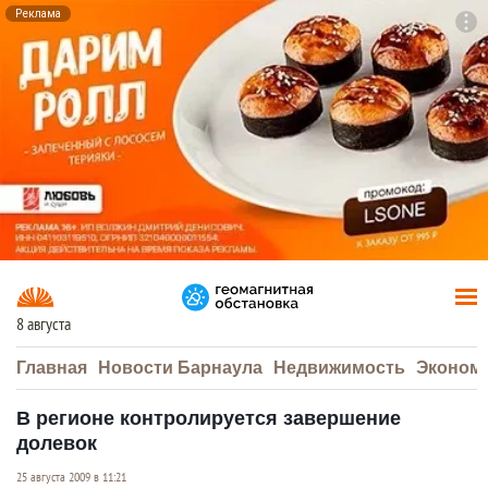
Реклама
To
F7
8 августа
Главная
Новости Барнаула
Недвижимость
Эконом
В регионе контролируется завершение
долевок
25 августа 2009 в 11:21