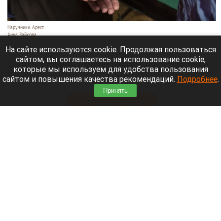
Наручники. Арест.
Анна Зайкова
8 августа 2026 в 16:35
На сайте используются cookie. Продолжая пользоваться
сайтом, вы соглашаетесь на использование cookie,
Житель станицы Каневской на Кубани приставал
которые мы используем для удобства пользования
к детям на улице — за это суд отправил его в
сайтом и повышения качества рекомендаций.
Подробнее
.
колонию строгого режима на 15 лет.
Принять
Читать полностью
Директор автошколы на Алтае фиктивно
обучал водителей