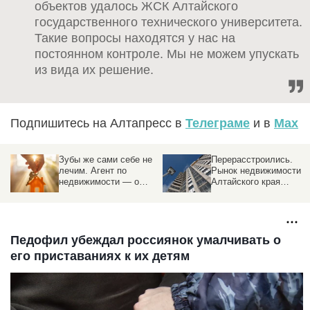
объектов удалось ЖСК Алтайского
государственного технического университета.
Такие вопросы находятся у нас на
постоянном контроле. Мы не можем упускать
из вида их решение.
Подпишитесь на Алтапресс в
Телеграме
и в
Max
Зубы же сами себе не
Перерасстроились.
лечим. Агент по
Рынок недвижимости
недвижимости — о
Алтайского края
трендах, «эффекте
обгоняет соседей с
Долиной», и о том,
надеждой на
почему риелтор нужен
потепление
Педофил убеждал россиянок умалчивать о
его приставаниях к их детям