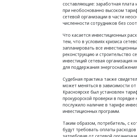
составляющие: заработная плата и
при необоснованно высоком тари
сетевой организации в части нео
численности сотрудников без соо
Что касается инвестиционных расх
тем, что в условиях кризиса сете
запланировать все инвестиционные
реконструкцию и строительство се
инвестиций сетевая организация н
для поддержания энергоснабжения 
Судебная практика также свидетел
может меняться в зависимости от 
Красноярске был установлен тари
прокурорской проверки в порядке 
послужило наличие в тарифе инве
инвестиционных программ.
Таким образом, потребитель, с к
будут требовать оплаты расходов
затребовав от сетевой организац