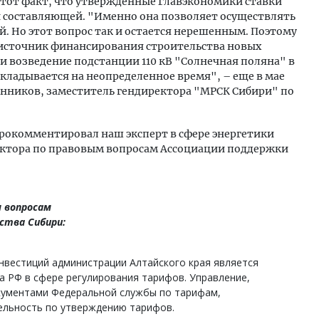
 тот факт, что утвержденные Главэкономики ставки
 составляющей. "Именно она позволяет осуществлять
. Но этот вопрос так и остается нерешенным. Поэтому
т источник финансирования строительства новых
язи возведение подстанции 110 кВ "Солнечная поляна" в
ткладывается на неопределенное время", – еще в мае
нников, заместитель гендиректора "МРСК Сибири" по
рокомментировал наш эксперт в сфере энергетики
ектора по правовым вопросам Ассоциации поддержки
 вопросам
ства Сибири:
нвестиций администрации Алтайского края является
 РФ в сфере регулирования тарифов. Управление,
кументами Федеральной службы по тарифам,
ельность по утверждению тарифов.