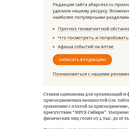
Редакция сайта altapress.ru приз
уделили нашему ресурсу. Возможн
наиболее популярными разделами 
Прогноз геомагнитной обстанов
Что посмотреть и попробовать 
Афиша событий на Алтае.
Архитектурный код начинается с
Ище
земли. Мощение крупноформатными
«Жи
НАПИСАТЬ В РЕДАКЦИЮ
плитами становится новым
Гати
стандартом благоустройства
оста
што
Познакомиться с нашими реклам
СТРОИТЕЛЬСТВО
СТР
Ставки одинаковы для организаций и ф
присоединяемых мощностей (см. табл
сравнению с платой за присоединение, 
присутствия "МРСК Сибири". Например,
физических лиц стоит от 4 тыс. до 16 ты