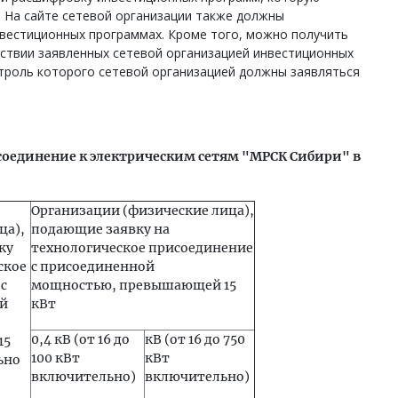
. На сайте сетевой организации также должны
нвестиционных программах. Кроме того, можно получить
ствии заявленных сетевой организацией инвестиционных
нтроль которого сетевой организацией должны заявляться
соединение к электрическим сетям "МРСК Сибири" в
Организации (физические лица),
ца),
подающие заявку на
ку
технологическое присоединение
ское
с присоединенной
с
мощностью, превышающей 15
й
кВт
0,4 кВ (от 16 до
кВ (от 16 до 750
15
100 кВт
кВт
ьно
включительно)
включительно)