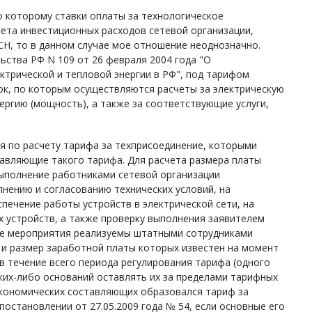
о которому ставки оплаты за технологическое
ета инвестиционных расходов сетевой организации,
ЕСН, то в данном случае мое отношение неоднозначно.
ства РФ N 109 от 26 февраля 2004 года "О
ктрической и тепловой энергии в РФ", под тарифом
ок, по которым осуществляются расчеты за электрическую
ергию (мощность), а также за соответствующие услуги,
я по расчету тарифа за техприсоединение, которыми
авляющие такого тарифа. Для расчета размера платы
ыполнение работниками сетевой организации
нению и согласованию технических условий, на
печение работы устройств в электрической сети, на
х устройств, а также проверку выполнения заявителем
ные мероприятия реализуемы штатными сотрудниками
 и размер заработной платы которых известен на момент
в течение всего периода регулирования тарифа (одного
аких-либо оснований оставлять их за пределами тарифных
 экономических составляющих образовался тариф за
постановлении от 27.05.2009 года № 54, если основные его