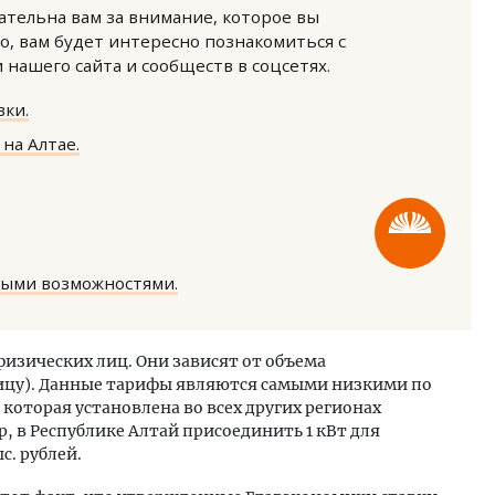
нательна вам за внимание, которое вы
о, вам будет интересно познакомиться с
нашего сайта и сообществ в соцсетях.
ки.
на Алтае.
м новые берега. Гендиректор
Смелость архитектурных 
лищной инициативы» Юрий
Генеральный директор к
лов — о том, как девелоперу
ЗИАС — об эстетике горо
ваться на плаву, когда рынок
трендах в фасадах и разв
рмит
ными возможностями.
СТРОИТЕЛЬСТВО
ОИТЕЛЬСТВО
изических лиц. Они зависят от объема
ицу). Данные тарифы являются самыми низкими по
которая установлена во всех других регионах
 в Республике Алтай присоединить 1 кВт для
с. рублей.