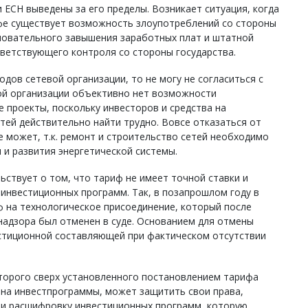
 ЕСН выведены за его пределы. Возникает ситуация, когда
фе существует возможность злоупотреблений со стороны
сновательного завышения заработных плат и штатной
тветствующего контроля со стороны государства.
одов сетевой организации, то не могу не согласиться с
вой организации объективно нет возможности
 проекты, поскольку инвесторов и средства на
тей действительно найти трудно. Вовсе отказаться от
е может, т.к. ремонт и строительство сетей необходимо
и развития энергетической системы.
ьствует о том, что тариф не имеет точной ставки и
инвестиционных программ. Так, в позапрошлом году в
ф на технологическое присоединение, который после
надзора был отменен в суде. Основанием для отмены
стиционной составляющей при фактическом отсутствии
оторого сверх установленного постановлением тарифа
 на инвестпрограммы, может защитить свои права,
ии расшифровку инвестиционных программ, которую