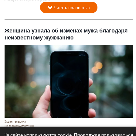
Читать полностью
Женщина узнала об изменах мужа благодаря
неизвестному жужжанию
Экран телефона
Шедеврум/Altapress.ru
6 августа 2026 в 15:00
На сайте используются cookie. Продолжая пользоваться