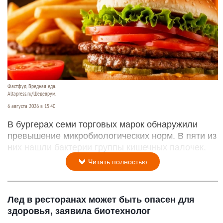
Фастфуд. Вредная еда.
Altapress.ru/Шедеврум.
6 августа 2026 в 15:40
В бургерах семи торговых марок обнаружили
превышение микробиологических норм. В пяти из
них нашли бактерии группы кишечных палочек.
Читать полностью
Лед в ресторанах может быть опасен для
здоровья, заявила биотехнолог