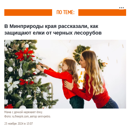
нефтяной дождь
засыпать
покрыл город черной
слизью
ПО ТЕМЕ:
В Минприроды края рассказали, как
защищают елки от черных лесорубов
Мама с дочкой наряжают ёлку.
Фото: ru.freepik.com, автор senivpetro.
23 ноября 2024 в 15:07