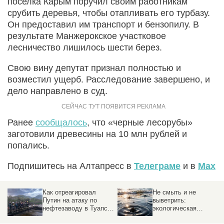
поселка Карым поручил своим работникам
срубить деревья, чтобы отапливать его турбазу.
Он предоставил им транспорт и бензопилу. В
результате Манжерокское участковое
лесничество лишилось шести берез.
Свою вину депутат признал полностью и
возместил ущерб. Расследование завершено, и
дело направлено в суд.
Ранее
сообщалось
, что «черные лесорубы»
заготовили древесины на 10 млн рублей и
попались.
Подпишитесь на Алтапресс в
Телеграме
и в
Max
Не смыть и не
Чаечки кричат, песочек
выветрить:
прибывает. Как сейчас
.
экологическая
выглядит барнаульски
катастрофа в Туапсе —
«Ковш», который могут