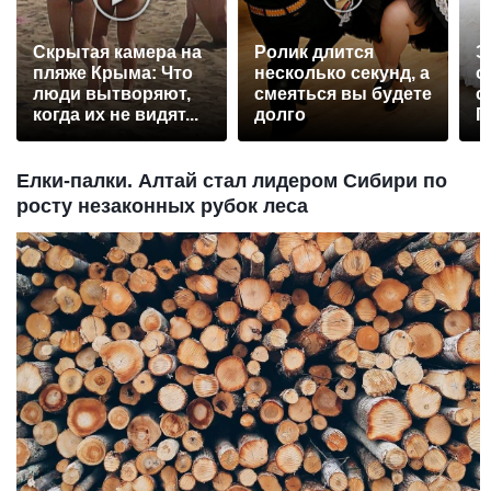
Скрытая камера на
Ролик длится
Э
пляже Крыма: Что
несколько секунд, а
о
люди вытворяют,
смеяться вы будете
с
когда их не видят...
долго
П
р
Елки-палки. Алтай стал лидером Сибири по
росту незаконных рубок леса