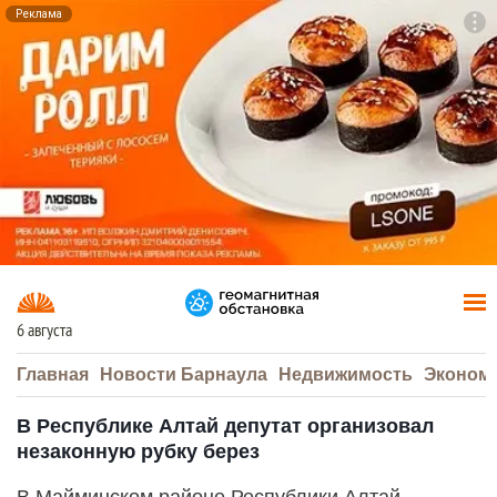
Реклама
To
F7
6 августа
Главная
Новости Барнаула
Недвижимость
Эконом
В Республике Алтай депутат организовал
незаконную рубку берез
В Майминском районе Республики Алтай