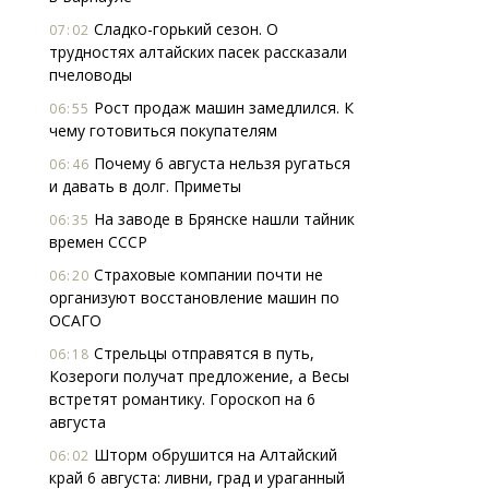
Сладко-горький сезон. О
07:02
трудностях алтайских пасек рассказали
пчеловоды
Рост продаж машин замедлился. К
06:55
чему готовиться покупателям
Почему 6 августа нельзя ругаться
06:46
и давать в долг. Приметы
На заводе в Брянске нашли тайник
06:35
времен СССР
Страховые компании почти не
06:20
организуют восстановление машин по
ОСАГО
Стрельцы отправятся в путь,
06:18
Козероги получат предложение, а Весы
встретят романтику. Гороскоп на 6
августа
Шторм обрушится на Алтайский
06:02
край 6 августа: ливни, град и ураганный