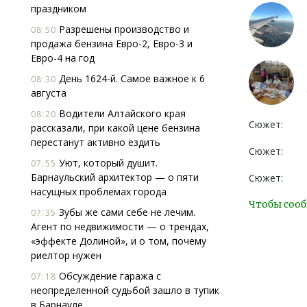
праздником
Разрешены производство и
08:50
продажа бензина Евро-2, Евро-3 и
Евро-4 на год
День 1624-й. Самое важное к 6
08:30
августа
Водители Алтайского края
08:20
Сюжет:
рассказали, при какой цене бензина
перестанут активно ездить
Сюжет:
Уют, который душит.
07:55
Барнаульский архитектор — о пяти
Сюжет:
насущных проблемах города
Чтобы сооб
Зубы же сами себе не лечим.
07:35
Агент по недвижимости — о трендах,
«эффекте Долиной», и о том, почему
риелтор нужен
Обсуждение гаража с
07:18
неопределенной судьбой зашло в тупик
в Барнауле