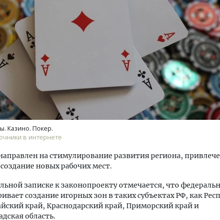
уровневые номера и вид на горы.
Смелость архитектурных 
м будет новый апарт-отель
Генеральный директор к
кур» в Белокурихе
ЗИАС — об эстетике горо
трендах в фасадах и разв
А И КВАРТИРЫ
СТРОИТЕЛЬСТВО
ы. Казино. Покер.
очники в интернете
направлен на стимулирование развития региона, привлеч
 создание новых рабочих мест.
льной записке к законопроекту отмечается, что федераль
ивает создание игорных зон в таких субъектах РФ, как Рес
йский край, Краснодарский край, Приморский край и
дская область.