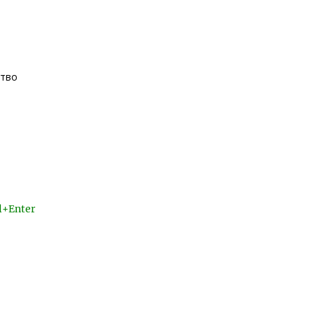
ство
l+Enter