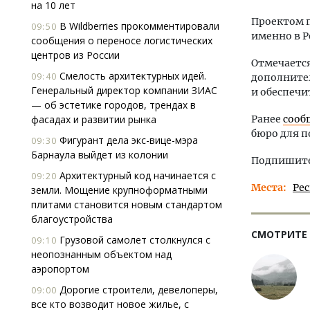
на 10 лет
Проектом 
В Wildberries прокомментировали
09:50
именно в Р
сообщения о переносе логистических
центров из России
Отмечается
Смелость архитектурных идей.
09:40
дополнител
Генеральный директор компании ЗИАС
и обеспечи
— об эстетике городов, трендах в
фасадах и развитии рынка
Ранее
сооб
бюро для 
Фигурант дела экс-вице-мэра
09:30
Барнаула выйдет из колонии
Подпишитес
Архитектурный код начинается с
09:20
Места
Ре
земли. Мощение крупноформатными
плитами становится новым стандартом
благоустройства
СМОТРИТЕ
Грузовой самолет столкнулся с
09:10
неопознанным объектом над
аэропортом
Дорогие строители, девелоперы,
09:00
все кто возводит новое жилье, с