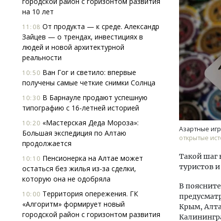
городской район с горизонтом развития
на 10 лет
От продукта — к среде. Александр
11:08
Зайцев — о трендах, инвестициях в
людей и новой архитектурной
реальности
Ван Гог и светило: впервые
10:50
получены самые четкие снимки Солнца
Архитектурный код начинается с
Двух
земли. Мощение крупноформатными
Каки
В Барнауле продают успешную
10:30
плитами становится новым
«Бел
типографию с 16-летней историей
стандартом благоустройства
«Мастерская Деда Мороза»:
10:20
СТРОИТЕЛЬСТВО
ДОМ
Азартные игр
Большая экспедиция по Алтаю
открытые ист
продолжается
Такой шаг 
Пенсионерка на Алтае может
10:10
туристов и
остаться без жилья из-за сделки,
которую она не одобряла
В поясните
Территория опережения. ГК
10:00
предусматр
«Алгоритм» формирует новый
Крым, Алта
городской район с горизонтом развития
Калинингра