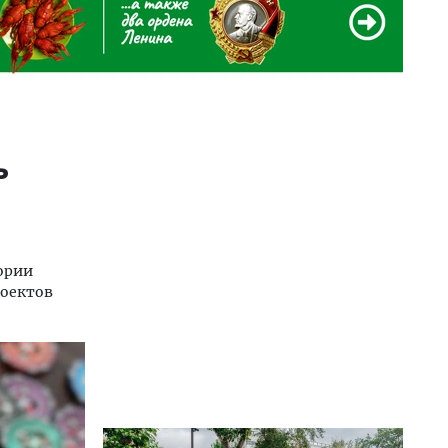
ь
ории
роектов