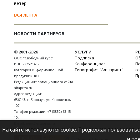
ветер
ВСЯ ЛЕНТА
НОВОСТИ ПАРТНЕРОВ
© 2001-2026
УСЛУГИ
Р
Подписка
Об
ООО “Свободный курс”
Конференц-зал
П
ИНН 2225214326
Типография "Алт-принт"
с
Категория информационной
П
продукции 18+
Редакция информационного сайта
altapress.ru
Адрес редакции:
656043
,
г. Барнаул
,
ул. Короленко,
107
Телефон редакции:
+7 (3852) 63-15-
10
,
E-mail:
news@altapress.ru
На сайте используются cookie. Продолжая пользоватьс
и по