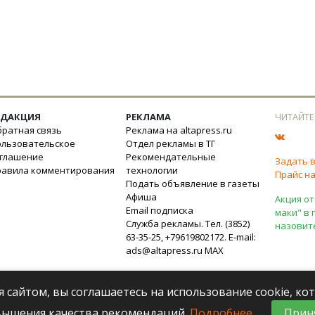
ЕДАКЦИЯ
РЕКЛАМА
ЧИТАЙТЕ
ратная связь
Реклама на altapress.ru
ользовательское
Отдел рекламы в ТГ
оглашение
Рекомендательные
Задать 
равила комментирования
технологии
Прайс на
Подать объявление в газеты
Афиша
Акция от
Email подписка
маки" в 
Служба рекламы. Тел. (3852)
назовит
63-35-25, +79619802172. E-mail:
ads@altapress.ru
MAX
я сайтом, вы соглашаетесь на использование cookie, к
вышения качества рекомендаций.
Подробнее
.
Прин