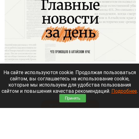
Главное за день
altapress.ru
На сайте используются cookie. Продолжая пользоваться
сайтом, вы соглашаетесь на использование cookie,
6 августа 2026 в 23:30
которые мы используем для удобства пользования
Altapress.ru
вспоминает о важных событиях,
сайтом и повышения качества рекомендаций.
Подробнее
.
которые произошли в на Алтае 6 августа.
Принять
Читать полностью
Как пройдут выходные 7-9 августа в
Барнауле. Афиша