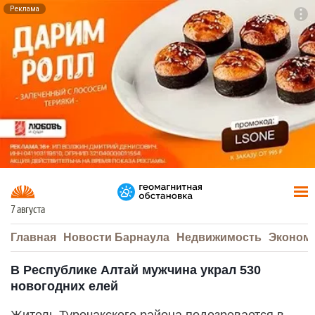
Реклама
To
F7
7 августа
Главная
Новости Барнаула
Недвижимость
Эконом
В Республике Алтай мужчина украл 530
новогодних елей
Житель Турочакского района подозревается в