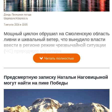
Дождь. Пасмурная погода
Шедеврум/Altapress.ru
7 августа 2026 в 10:05
Мощный циклон обрушил на Смоленскую область
ливни и шквальный ветер, что вынудило власти
ввести в регионе режим чрезвычайной ситуации
(ЧС) природного характера.
Читать полностью
Предсмертную записку Натальи Наговицыной
могут найти на пике Победы