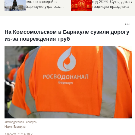
ель со звездой в
год-2026. Суть, дата и
Барнауле удалось
традиции праздника
сбить на семь
миллионов рублей
На Комсомольском в Барнауле сузили дорогу
из-за повреждения труб
«Росводоканал Барнаул».
Мэрия Барнаула
7 августа 2026 в 10:30