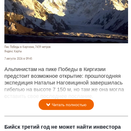
Пик Победы в Киргизии, 7439 метров
Яндекс Карты
7 августа 2026 в 09:45
Альпинистам на пике Победы в Киргизии
предстоит возможное открытие: прошлогодняя
экспедиция Натальи Наговициной завершилась
гибелью на высоте 7 150 м, но там же она могла
оставить свое последнее послание.
Читать полностью
Бийск третий год не может найти инвестора