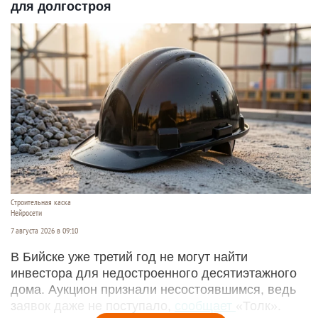
для долгостроя
Строительная каска
Нейросети
7 августа 2026 в 09:10
В Бийске уже третий год не могут найти
инвестора для недостроенного десятиэтажного
дома. Аукцион признали несостоявшимся, ведь
заявок даже не поступало,
сообщает
«Толк».