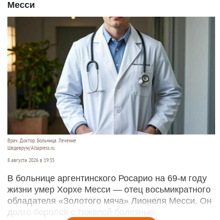
Месси
Врач. Доктор. Больница. Лечение
Шедеврум/Altapress.ru
8 августа 2026 в 19:35
В больнице аргентинского Росарио на 69-м году
жизни умер Хорхе Месси — отец восьмикратного
обладателя «Золотого мяча» Лионеля Месси. Он
долго боролся с тяжелой болезнью.