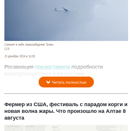
Самолет в небе. Авиасообщение. Туман.
CC0
25 декабря 2024 в 16:10
Росавиация
предоставила
подробности
авиапроисшествия в Казахстане.
Читать полностью
Фермер из США, фестиваль с парадом корги и
новая волна жары. Что произошло на Алтае 8
августа