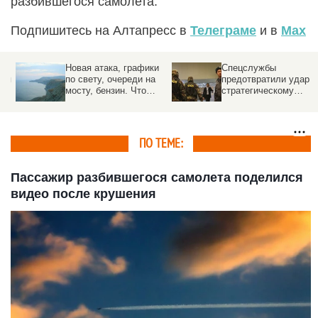
разбившегося самолета.
Подпишитесь на Алтапресс в
Телеграме
и в
Max
к
Новая атака, графики
Спецслужбы
ия
по свету, очереди на
предотвратили удар по
мосту, бензин. Что
стратегическому
произошло в Крыму
предприятию под
Москвой
ПО ТЕМЕ:
Пассажир разбившегося самолета поделился
видео после крушения