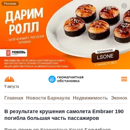
Реклама
To
F7
9 августа
Главная
Новости Барнаула
Недвижимость
Эконом
В результате крушения самолета Embraer 190
погибла большая часть пассажиров
Вице-премьер Казахстана Канат Бозумбаев