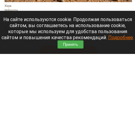
Жара
Нейросети
8 августа 2026 в 18:05
На сайте используются cookie. Продолжая пользоваться
сайтом, вы соглашаетесь на использование cookie,
Синоптики предупреждают, что с 9 по 13 августа
которые мы используем для удобства пользования
Алтайский край местами накроет аномальный
сайтом и повышения качества рекомендаций.
Подробнее
.
зной.
Принять
Читать полностью
Штукатурка с потолка едва не рухнула на
жительницу барнаульской многоэтажки.
Жалобы на УК