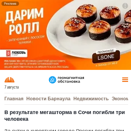
Реклама
To
F7
7 августа
Главная
Новости Барнаула
Недвижимость
Эконом
В результате мегашторма в Сочи погибли три
человека
За сутки в курортном городе России погибли три