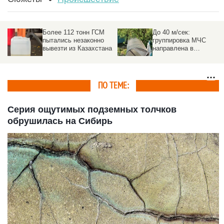
Более 112 тонн ГСМ
До 40 м/сек:
пытались незаконно
группировка МЧС
вывезти из Казахстана
направлена в
пострадавшие от
урагана районы на
Алтае
ПО ТЕМЕ:
Серия ощутимых подземных толчков
обрушилась на Сибирь