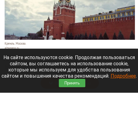
Кремль. Москва.
altapress.ru
7 августа 2026 в 16:30
На сайте используются cookie. Продолжая пользоваться
сайтом, вы соглашаетесь на использование cookie,
Москвичи услышали страшный хлопок, который
которые мы используем для удобства пользования
разнесся по разным района города.
сайтом и повышения качества рекомендаций.
Подробнее
.
Читать полностью
Принять
Лемурье семейство барнаульского зоопарка
пополнилось двумя дамами. Видео