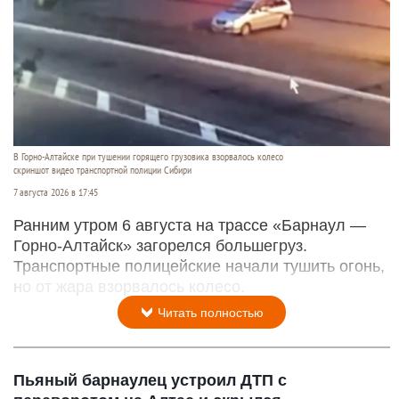
В Горно-Алтайске при тушении горящего грузовика взорвалось колесо
скриншот видео транспортной полиции Сибири
7 августа 2026 в 17:45
Ранним утром 6 августа на трассе «Барнаул —
Горно-Алтайск» загорелся большегруз.
Транспортные полицейские начали тушить огонь,
но от жара взорвалось колесо.
Читать полностью
Пьяный барнаулец устроил ДТП с