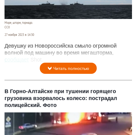
Море, шторм, торнадо.
СС0
27 ноября 2023 в 14:30
Девушку из Новороссийска смыло огромной
волной под машину во время мегашторма,
сообщает
Shot.
Читать полностью
В Горно-Алтайске при тушении горящего
грузовика взорвалось колесо: пострадал
полицейский. Фото