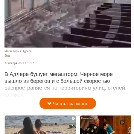
Мегашторм в Адлере.
Shot
27 ноября 2023 в 15:02
В Адлере бушует мегашторм. Черное море
вышло из берегов и с большой скоростью
распространяется по территориям улиц, отелей,
пляжей.
Читать полностью
i