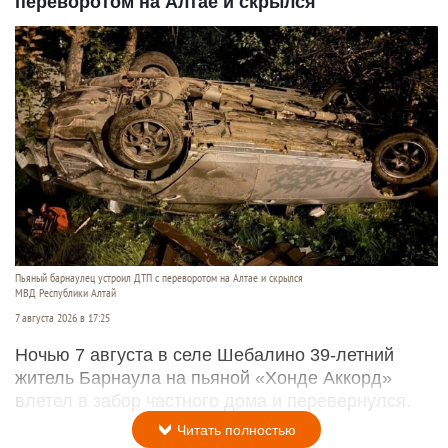
переворотом на Алтае и скрылся
Пьяный барнаулец устроил ДТП с переворотом на Алтае и скрылся
МВД Республики Алтай
7 августа 2026 в 17:25
Ночью 7 августа в селе Шебалино 39-летний
житель Барнаула на пьяной «Хонде Аккорд»
влетел в забор частного дома и перевернулся.
Читать полностью