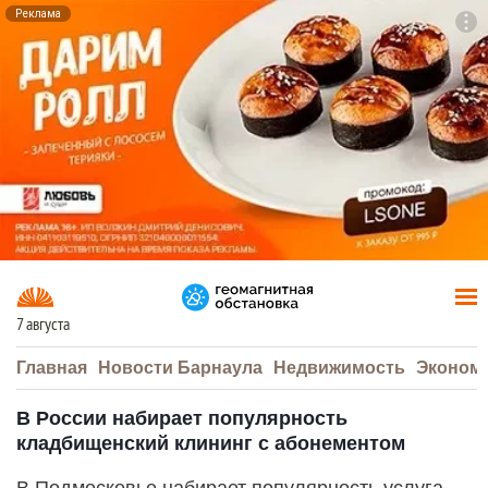
Реклама
To
F7
7 августа
Главная
Новости Барнаула
Недвижимость
Эконом
В России набирает популярность
кладбищенский клининг с абонементом
В Подмосковье набирает популярность услуга