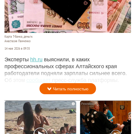
Карта Т-банка, деньги.
Анастасия Панченко
14 мая 2026 в 09:35
Эксперты
hh.ru
выяснили, в каких
профессиональных сферах Алтайского края
работодатели подняли зарплаты сильнее всего.
Об этом
сообщает
пресс-служба платформы.
Читать полностью
i