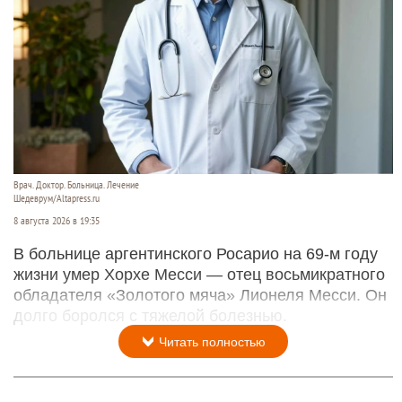
Врач. Доктор. Больница. Лечение
Шедеврум/Altapress.ru
8 августа 2026 в 19:35
В больнице аргентинского Росарио на 69-м году
жизни умер Хорхе Месси — отец восьмикратного
обладателя «Золотого мяча» Лионеля Месси. Он
долго боролся с тяжелой болезнью.
Читать полностью