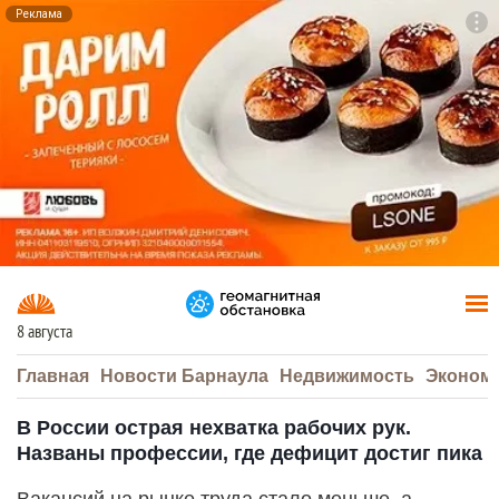
Реклама
To
F7
8 августа
Главная
Новости Барнаула
Недвижимость
Эконом
В России острая нехватка рабочих рук.
Названы профессии, где дефицит достиг пика
Вакансий на рынке труда стало меньше, а