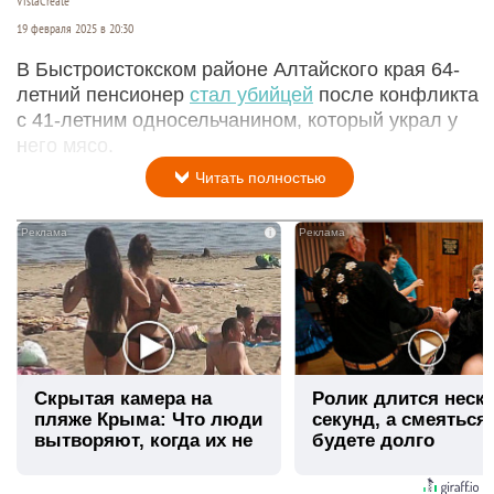
VistaCreate
19 февраля 2025 в 20:30
В Быстроистокском районе Алтайского края 64-
летний пенсионер
стал убийцей
после конфликта
с 41-летним односельчанином, который украл у
него мясо.
Читать полностью
i
Скрытая камера на
Ролик длится неск
пляже Крыма: Что люди
секунд, а смеяться
вытворяют, когда их не
будете долго
видят...