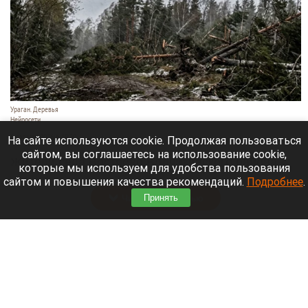
Ураган. Деревья
Нейросети
6 августа 2026 в 19:20
На сайте используются cookie. Продолжая пользоваться
сайтом, вы соглашаетесь на использование cookie,
Жители села Вострово Волчихинского района 4
которые мы используем для удобства пользования
августа столкнулись с мощным ураганом.
сайтом и повышения качества рекомендаций.
Подробнее
.
Читать полностью
Принять
В барнаульской галерее откроется выставка
портретов Рублева