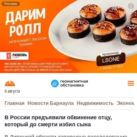
Реклама
To
F7
6 августа
Главная
Новости Барнаула
Недвижимость
Эконом
В России предъявили обвинение отцу,
который до смерти избил сына
В Липецкой области завершено расследование