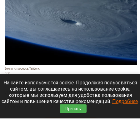
Земля из космоса. Тайфун.
СС0
9 августа 2026 в 17:05
На сайте используются cookie. Продолжая пользоваться
сайтом, вы соглашаетесь на использование cookie,
Два крупнейших аэропорта Шанхая — Пудун и
которые мы используем для удобства пользования
Хунцяо — к 9 августа отменили порядка 60%
сайтом и повышения качества рекомендаций.
Подробнее
.
рейсов из-за приближающегося тайфуна
Принять
«Долфин».
Читать полностью