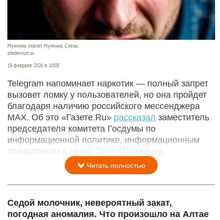
Мужчина плачет. Мужчина. Слезы.
shedevrum.ai
18 февраля 2026 в 10:05
Telegram напоминает наркотик — полный запрет
вызовет ломку у пользователей, но она пройдет
благодаря наличию российского мессенджера
MAX. Об это «Газете.Ru»
рассказал
заместитель
председателя комитета Госдумы по
информационной политике, информационным
технологиям и связи Олег Матвейчев.
Читать полностью
Седой молочник, невероятный закат,
погодная аномалия. Что произошло на Алтае