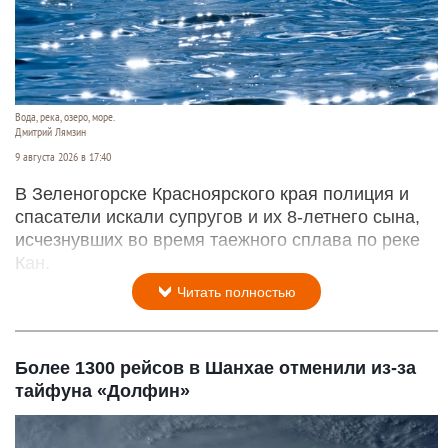
Вода, река, озеро, море.
Дмитрий Лямзин
9 августа 2026 в 17:40
В Зеленогорске Красноярского края полиция и
спасатели искали супругов и их 8-летнего сына,
исчезнувших во время таежного сплава по реке
Кан.
Читать полностью
Более 1300 рейсов в Шанхае отменили из-за
тайфуна «Долфин»