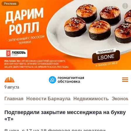
Реклама
To
F7
9 августа
Главная
Новости Барнаула
Недвижимость
Эконом
Подтвердили закрытие мессенджера на букву
«Т»
В ночь с 17 на 18 февраля пользователи