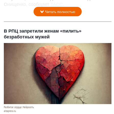
Онищенко, сообщает
ТАСС
.
Читать полностью
В РПЦ запретили женам «пилить»
безработных мужей
Разбитое сердце. Нейросеть.
altapress.ru.