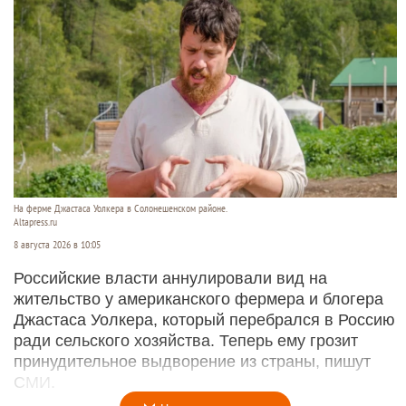
На ферме Джастаса Уолкера в Солонешенском районе.
Altapress.ru
8 августа 2026 в 10:05
Российские власти аннулировали вид на
жительство у американского фермера и блогера
Джастаса Уолкера, который перебрался в Россию
ради сельского хозяйства. Теперь ему грозит
принудительное выдворение из страны, пишут
СМИ.