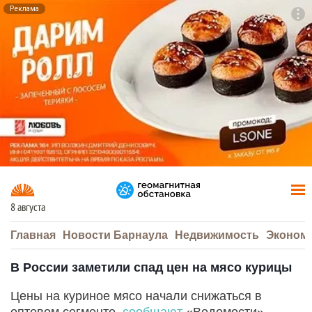
Реклама
To
F7
8 августа
Главная
Новости Барнаула
Недвижимость
Эконом
В России заметили спад цен на мясо курицы
Цены на куриное мясо начали снижаться в
оптовом сегменте,
сообщают
«Ведомости».