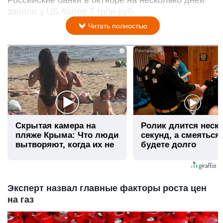
заняли у ЦБ более 7 трлн руб.
Читать полностью
i
Скрытая камера на
Ролик длится неск
пляже Крыма: Что люди
секунд, а смеяться
вытворяют, когда их не
будете долго
видят...
Эксперт назвал главные факторы роста цен
на газ