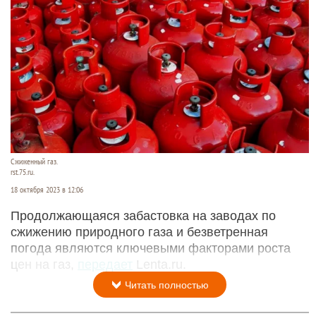
Сжиженный газ.
rst.75.ru.
18 октября 2023 в 12:06
Продолжающаяся забастовка на заводах по
сжижению природного газа и безветренная
погода являются ключевыми факторами роста
цен на газ,
передает
Lenta.ru.
Читать полностью