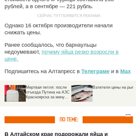
рублей, а в сентябре — 221 рубль.
Однако 16 октября производители начали
снижать цены.
Ранее сообщалось, что барнаульцы
недоумевают,
почему яйца резко возросли в
цене.
Подпишитесь на Алтапресс в
Телеграме
и в
Max
Мертвая петля: после
Взлетели цены на рыб
отъезда Путина на АЗС
Красноярска за минуту
взлетели цены на
бензин
ПО ТЕМЕ:
В Алтайском крае подорожали яйца и