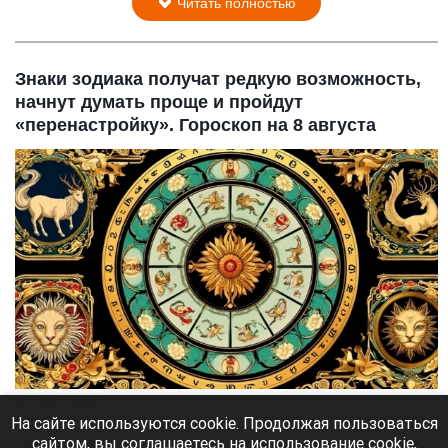
Читать полностью
Знаки зодиака получат редкую возможность,
начнут думать проще и пройдут
«перенастройку». Гороскоп на 8 августа
Восточный гороскоп.
Нейросети
На сайте используются cookie. Продолжая пользоваться
сайтом, вы соглашаетесь на использование cookie,
8 августа 2026 в 09:35