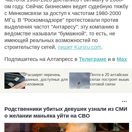
ом году. Сейчас бизнесмен ведет судебную тяжбу
с Минкомсвязи за доступ к частотам 1980-2000
МГц. В "Роскомнадзоре" протестовали против
выделения частот "Антаресу": эту компанию в
ведомстве называли "бумажной", то есть, не
имеющей реальных возможностей по
строительству сетей,
пишет Kursru.com
.
Подпишитесь на Алтапресс в
Телеграме
и в
Max
Расширят перечень
Почти в 20 алтайских
данных, доступных для
селах построят вышки
силовиков
сотовой связи
и
х
Родственники убитых девушек узнали из СМИ
о желании маньяка уйти на СВО