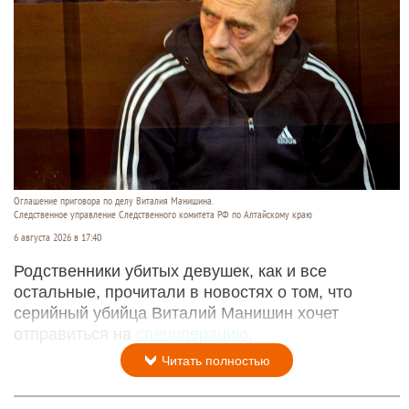
Оглашение приговора по делу Виталия Манишина.
Следственное управление Следственного комитета РФ по Алтайскому краю
6 августа 2026 в 17:40
Родственники убитых девушек, как и все
остальные, прочитали в новостях о том, что
серийный убийца Виталий Манишин хочет
отправиться на
спецоперацию
.
Читать полностью