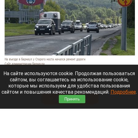
На въезде в Барнаул у Старого моста начался ремонт дороги
Сайт администрации Барнаула
6 августа 2026 в 17:00
На сайте используются cookie. Продолжая пользоваться
сайтом, вы соглашаетесь на использование cookie,
Глава Барнаула Вячеслав Франк 6 августа
которые мы используем для удобства пользования
провел выездное совещание на ул. Парфенова.
сайтом и повышения качества рекомендаций.
Подробнее
.
Читать полностью
Принять
Обломки БПЛА попали в резервуары НПЗ в
Ярославле