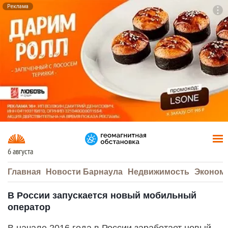
Реклама
To
F7
6 августа
Главная
Новости Барнаула
Недвижимость
Эконом
В России запускается новый мобильный
оператор
В начале 2016 года в России заработает новый