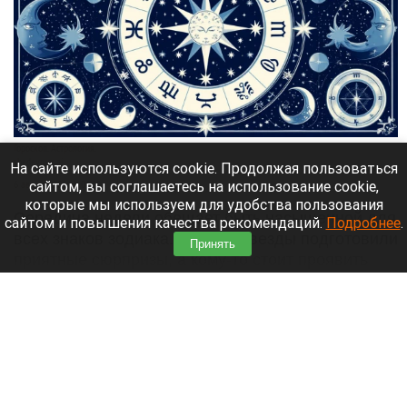
Гороскоп. Астрология.
shedevrum.ai
На сайте используются cookie. Продолжая пользоваться
сайтом, вы соглашаетесь на использование cookie,
6 августа 2026 в 06:18
которые мы используем для удобства пользования
Середина недели обещает быть насыщенной для
сайтом и повышения качества рекомендаций.
Подробнее
.
всех знаков зодиака. Кому-то звезды подготовили
Принять
приятные сюрпризы, а кому-то стоит проявить
осторожность в делах и общении.
Читать полностью
Рост продаж машин замедлился. К чему
готовиться покупателям