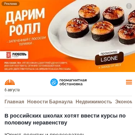
Реклама
To
F7
6 августа
Главная
Новости Барнаула
Недвижимость
Эконом
В российских школах хотят ввести курсы по
половому неравенству
Юрист, политик и председатель