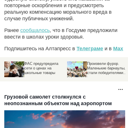
повторные оскорбления и предусмотреть
реальную компенсацию морального вреда в
случае публичных унижений.
Ранее
сообщалось
, что в Госдуме предложили
ввести в школах уроки здоровья.
Подпишитесь на Алтапресс в
Телеграме
и в
Max
ФАС предупредила
Произвели фурор.
сети о ценах на
Маленькие барнаульц
школьные товары
стали победителями
Российского летнего
турнира-конференции
Грузовой самолет столкнулся с
неопознанным объектом над аэропортом