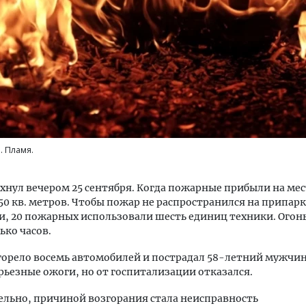
м новые берега. Гендиректор
Архитектурный код начин
лищной инициативы» Юрий
земли. Мощение крупно
лов — о том, как девелоперу
плитами становится нов
. Пламя.
ваться на плаву, когда рынок
стандартом благоустрой
рмит
СТРОИТЕЛЬСТВО
хнул вечером 25 сентября. Когда пожарные прибыли на мес
ОИТЕЛЬСТВО
50 кв. метров. Чтобы пожар не распространился на припа
, 20 пожарных использовали шесть единиц техники. Огон
ько часов.
горело восемь автомобилей и пострадал 58-летний мужчин
рьезные ожоги, но от госпитализации отказался.
льно, причиной возгорания стала неисправность