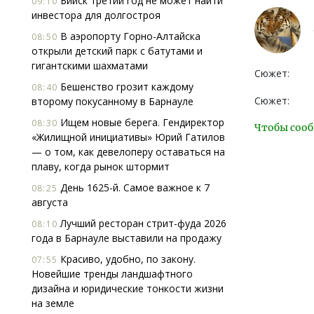
Бийск третий год не может найти
09:10
инвестора для долгостроя
В аэропорту Горно-Алтайска
08:50
открыли детский парк с батутами и
гигантскими шахматами
Сюжет:
Бешенство грозит каждому
08:40
Сюжет:
второму покусанному в Барнауле
Ищем новые берега. Гендиректор
08:30
Чтобы сооб
«Жилищной инициативы» Юрий Гатилов
— о том, как девелоперу оставаться на
плаву, когда рынок штормит
День 1625-й. Самое важное к 7
08:25
августа
Лучший ресторан стрит-фуда 2026
08:10
года в Барнауле выставили на продажу
Красиво, удобно, по закону.
07:55
Новейшие тренды ландшафтного
дизайна и юридические тонкости жизни
на земле