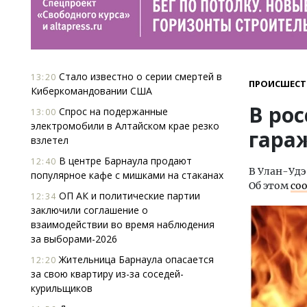
Стало известно о серии смертей в
13:20
ПРОИСШЕСТ
Киберкомандовании США
В рос
Спрос на подержанные
13:00
электромобили в Алтайском крае резко
гара
взлетел
В центре Барнаула продают
12:40
В Улан-Удэ
популярное кафе с мишками на стаканах
Об этом
со
ОП АК и политические партии
12:34
заключили соглашение о
взаимодействии во время наблюдения
за выборами-2026
Жительница Барнаула опасается
12:20
за свою квартиру из-за соседей-
курильщиков