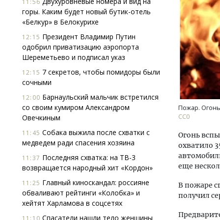
Двухуровневые номера и вид на
11:56
горы. Каким будет новый бутик-отель
«Белкур» в Белокурихе
Президент Владимир Путин
12:15
одобрил приватизацию аэропорта
Шереметьево и подписал указ
7 секретов, чтобы помидоры были
12:15
сочными
Ище
«Жи
Барнаульский мальчик встретился
12:00
Гати
со своим кумиром Александром
Пожар. Огонь
оста
СС0
Овечкиным
што
Собака выжила после схватки с
11:45
Огонь вспы
СТР
медведем ради спасения хозяина
охватило 3
автомобили
Последняя схватка: на ТВ-3
11:37
еще нескол
возвращается народный хит «Кордон»
Главный киноскандал: россияне
11:25
В пожаре с
обваливают рейтинги «Колобка» и
получил се
хейтят Харламова в соцсетях
Предварите
Спасатели нашли тело женщины
11:10