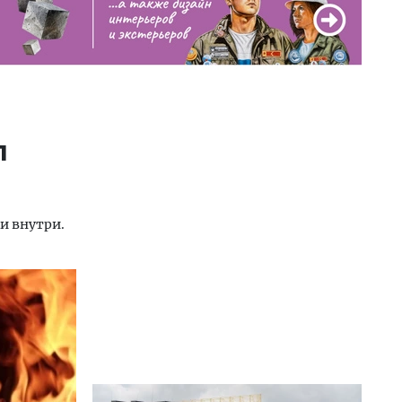
л
и внутри.