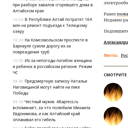
электрооб
при разборе завалов сгоревшего дома в
Алтайском крае
Ранее
пожа
В Республике Алтай потратят 164
10:50
Недавно ра
млн на ремонт подъезда к Телецкому
озеру
Подпишитес
На Комсомольском проспекте в
10:30
Александр
Барнауле сузили дорогу из-за
повреждения труб
Места
Ро
Из-за непогоды погибли женщина
10:05
и ребенок в российском регионе. Режим
ЧС
СМОТРИТЕ
Предсмертную записку Натальи
09:45
Наговицыной могут найти на пике
Победы
Честный мужик. Altapress.ru
09:30
вспоминает, за что полюбили Михаила
Евдокимова, и как Алтайский край
оплакивал его гибель