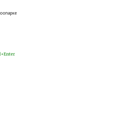
зоопарке
l+Enter