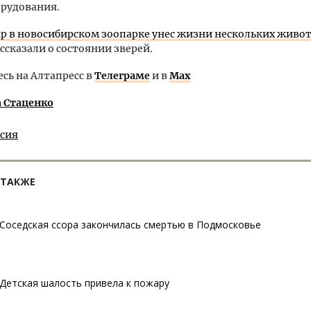
орудования.
р в новосибирском зоопарке унес жизни нескольких живо
ссказали о состоянии зверей.
ь на Алтапресс в
Телеграме
и в
Max
а Стаценко
ссия
 ТАКЖЕ
Соседская ссора закончилась смертью в Подмосковье
Детская шалость привела к пожару