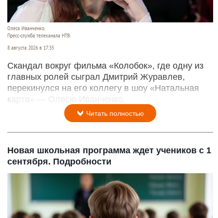
Олеся Иванченко.
Пресс-служба телеканала НТВ.
8 августа 2026 в 17:35
Скандал вокруг фильма «Колобок», где одну из
главных ролей сыграл Дмитрий Журавлев,
перекинулся на его коллегу в шоу «Натальная
карта» — Олесю Иванченко.
Читать полностью
Новая школьная программа ждет учеников с 1
сентября. Подробности