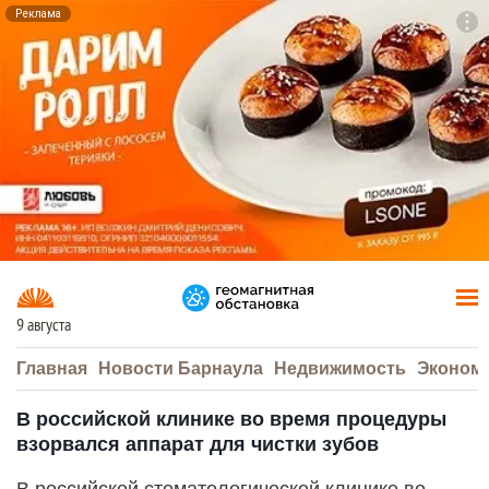
Реклама
To
F7
9 августа
Главная
Новости Барнаула
Недвижимость
Эконом
В российской клинике во время процедуры
взорвался аппарат для чистки зубов
В российской стоматологической клинике во