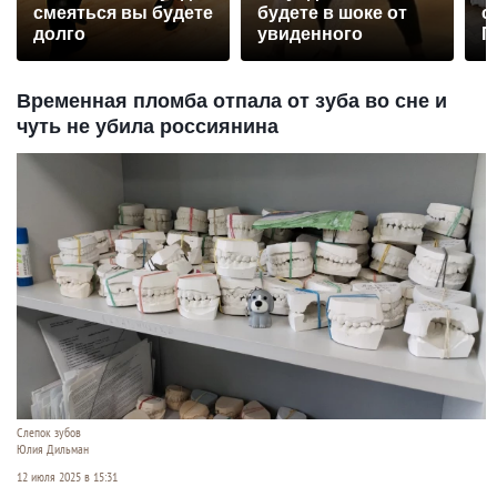
смеяться вы будете
будете в шоке от
с
долго
увиденного
П
р
Временная пломба отпала от зуба во сне и
чуть не убила россиянина
Слепок зубов
Юлия Дильман
12 июля 2025 в 15:31