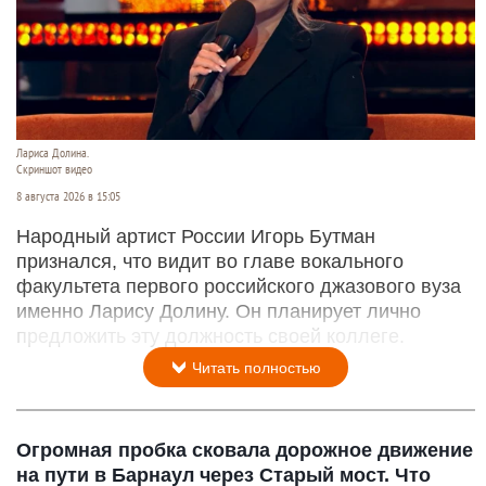
Лариса Долина.
Скриншот видео
8 августа 2026 в 15:05
Народный артист России Игорь Бутман
признался, что видит во главе вокального
факультета первого российского джазового вуза
именно Ларису Долину. Он планирует лично
предложить эту должность своей коллеге.
Читать полностью
Огромная пробка сковала дорожное движение
на пути в Барнаул через Старый мост. Что