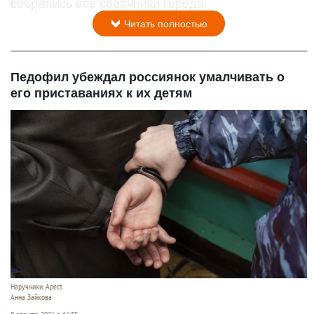
собрались все собачники города.
Читать полностью
Педофил убеждал россиянок умалчивать о
его приставаниях к их детям
Наручники. Арест.
Анна Зайкова