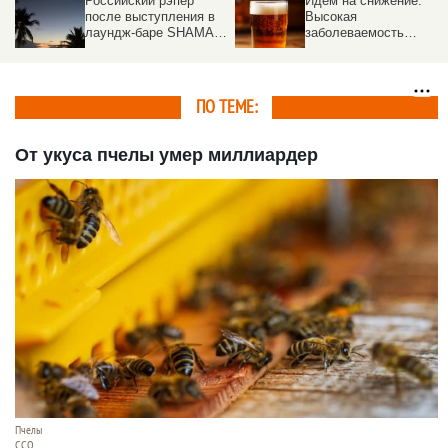
Российский рэпер
Идем на снижение.
после выступления в
Высокая
лаундж-баре SHAMAN
заболеваемость
PHUKET оказался в
алкоголизмом в
больнице
Алтайском крае
постепенно меняется
ПО ТЕМЕ:
От укуса пчелы умер миллиардер
Пчелы
ССО