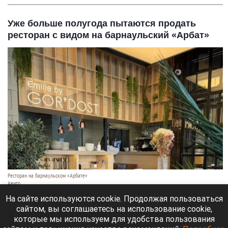
Уже больше полугода пытаются продать
ресторан с видом на барнаульский «Арбат»
Ресторан на барнаульском «Арбате»
Авито
8 августа 2026 в 14:35
На сайте используются cookie. Продолжая пользоваться
сайтом, вы соглашаетесь на использование cookie,
В Центральном районе Барнаула продают
которые мы используем для удобства пользования
ресторан GOR’DOST на ул. Мало-Тобольской, 23.