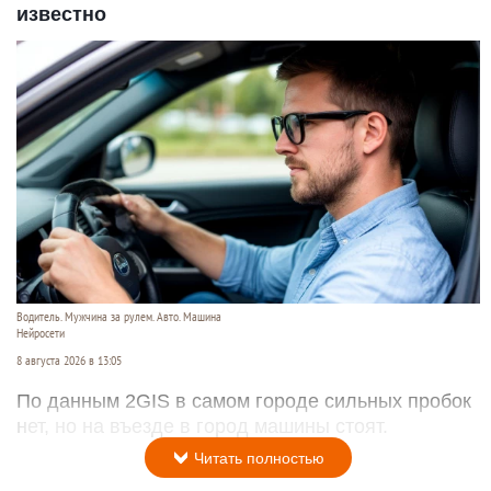
известно
Водитель. Мужчина за рулем. Авто. Машина
Нейросети
8 августа 2026 в 13:05
По данным 2GIS в самом городе сильных пробок
нет, но на въезде в город машины стоят.
Читать полностью