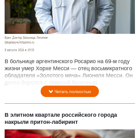
Врач. Доктор. Больница. Лечение
Шедеврум/Altapress.ru
8 августа 2026 в 19:35
В больнице аргентинского Росарио на 69-м году
жизни умер Хорхе Месси — отец восьмикратного
обладателя «Золотого мяча» Лионеля Месси. Он
долго боролся с тяжелой болезнью.
Читать полностью
В элитном квартале российского города
накрыли притон-лабиринт