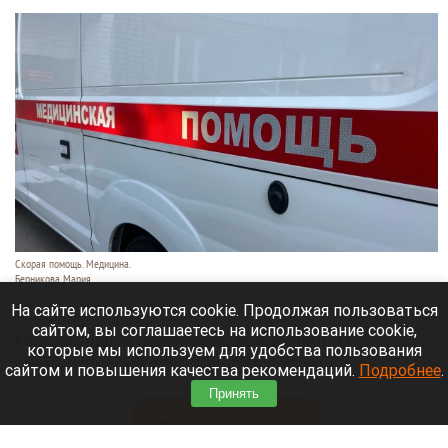
Скорая помощь. Медицина.
Берникова Мария
9 августа 2026 в 16:35
На сайте используются cookie. Продолжая пользоваться
сайтом, вы соглашаетесь на использование cookie,
Недовольный покупатель выстрелил из
которые мы используем для удобства пользования
пневматического пистолета в сотрудника
сайтом и повышения качества рекомендаций.
Подробнее
.
автосервиса в Москве.
Принять
Читать полностью