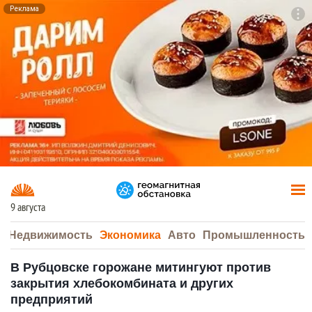
Реклама
To
F7
9 августа
а
Недвижимость
Экономика
Авто
Промышленность
В Рубцовске горожане митингуют против
закрытия хлебокомбината и других
предприятий