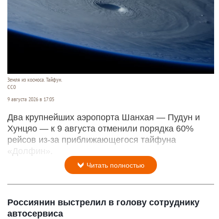
Земля из космоса. Тайфун.
СС0
9 августа 2026 в 17:05
Два крупнейших аэропорта Шанхая — Пудун и
Хунцяо — к 9 августа отменили порядка 60%
рейсов из-за приближающегося тайфуна
«Долфин».
Читать полностью
Россиянин выстрелил в голову сотруднику
автосервиса