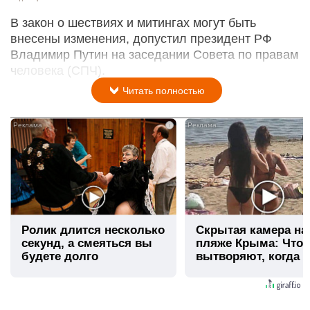
В закон о шествиях и митингах могут быть
внесены изменения, допустил президент РФ
Владимир Путин на заседании Совета по правам
человека (СПЧ).
Читать полностью
i
Ролик длится несколько
Скрытая камера на
секунд, а смеяться вы
пляже Крыма: Что
будете долго
вытворяют, когда и
видят...