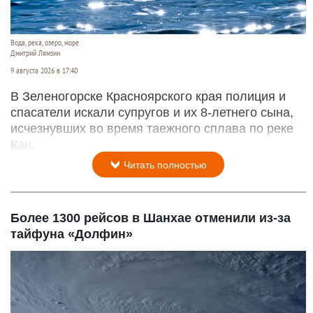
Вода, река, озеро, море.
Дмитрий Лямзин
9 августа 2026 в 17:40
В Зеленогорске Красноярского края полиция и
спасатели искали супругов и их 8-летнего сына,
исчезнувших во время таежного сплава по реке
Кан.
Читать полностью
Более 1300 рейсов в Шанхае отменили из-за
тайфуна «Долфин»