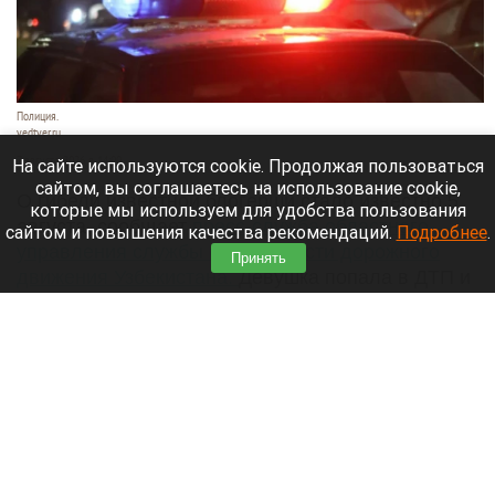
Полиция.
vedtver.ru
7 августа 2026 в 14:00
На сайте используются cookie. Продолжая пользоваться
сайтом, вы соглашаетесь на использование cookie,
О гибели известной блогерши стало известно 5
которые мы используем для удобства пользования
августа, сообщает
пресс-служба областного
сайтом и повышения качества рекомендаций.
Подробнее
.
управления службы безопасности дорожного
Принять
движения Узбекистана.
Девушка попала в ДТП и
получила тяжелые травмы, несовместимые с
жизнью.
Читать полностью
Раскрыли тайны многомиллионного
наследства пропавшего в Сибири Усольцева