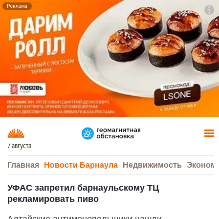
Реклама
To
F7
7 августа
Главная
Новости Барнаула
Недвижимость
Эконом
УФАС запретил барнаульскому ТЦ
рекламировать пиво
Алтайские антимонопольщики нашли