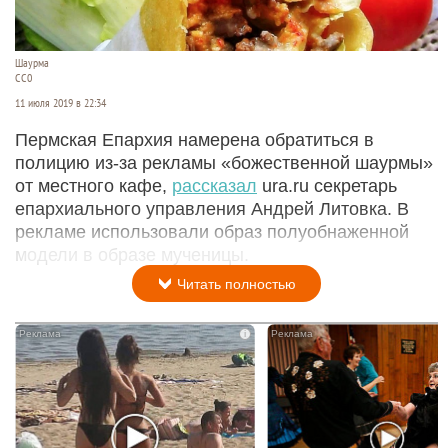
Шаурма
СС0
11 июля 2019 в 22:34
Пермская Епархия намерена обратиться в
полицию из-за рекламы «божественной шаурмы»
от местного кафе,
рассказал
ura.ru секретарь
епархиального управления Андрей Литовка. В
рекламе использовали образ полуобнаженной
модели в образе мученицы.
Читать полностью
i