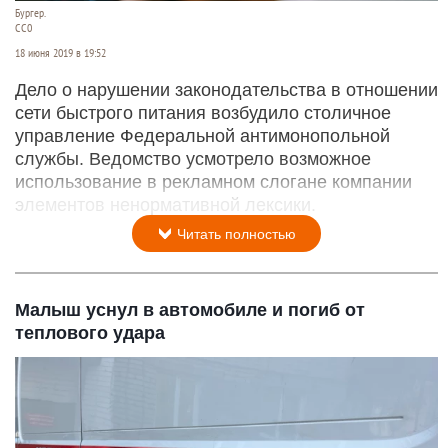
Бургер.
СС0
18 июня 2019 в 19:52
Дело о нарушении законодательства в отношении
сети быстрого питания возбудило столичное
управление Федеральной антимонопольной
службы. Ведомство усмотрело возможное
использование в рекламном слогане компании
элементов ненормативной лексики.
Читать полностью
Малыш уснул в автомобиле и погиб от
теплового удара