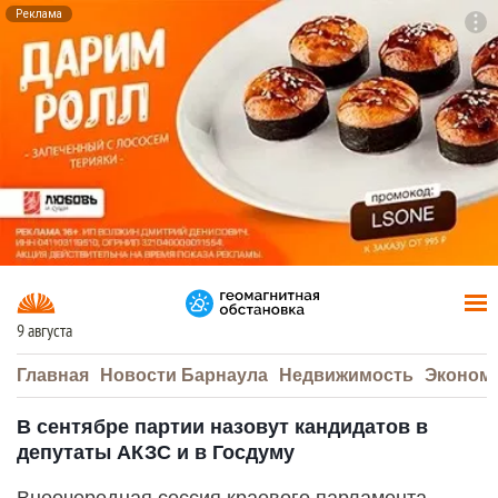
Реклама
To
F7
9 августа
Главная
Новости Барнаула
Недвижимость
Эконом
В сентябре партии назовут кандидатов в
депутаты АКЗС и в Госдуму
Внеочередная сессия краевого парламента