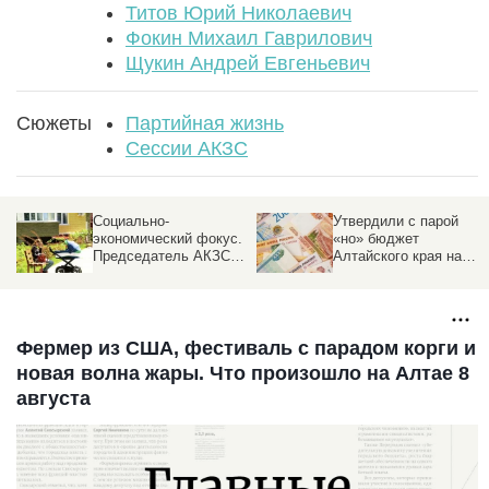
Титов Юрий Николаевич
Фокин Михаил Гаврилович
Щукин Андрей Евгеньевич
Сюжеты
Партийная жизнь
Сессии АКЗС
Утвердили с парой
Новые льготы и новые
.
«но» бюджет
штрафы. Какие законы
Алтайского края на
утвердил парламент
2026 год. Мнения
Алтайского края
депутатов
Фермер из США, фестиваль с парадом корги и
новая волна жары. Что произошло на Алтае 8
августа