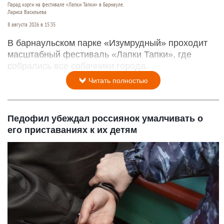
Парад корги на фестивале «Лапки Тапки» в Барнауле.
Лариса Васильева
8 августа 2026 в 15:35
В барнаульском парке «Изумрудный» проходит
масштабный фестиваль «Лапки Тапки», где
собрались все собачники города.
Читать полностью
Педофил убеждал россиянок умалчивать о
его приставаниях к их детям