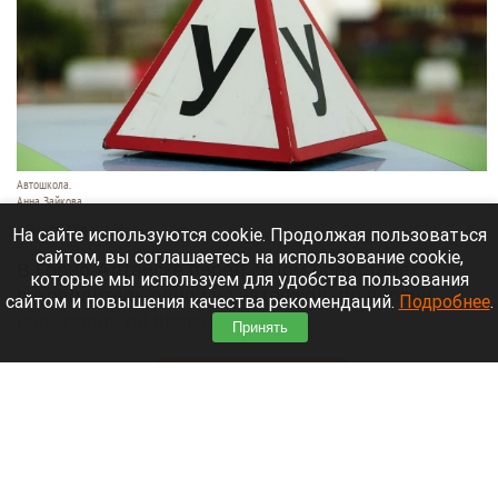
Автошкола.
Анна Зайкова
8 августа 2026 в 16:05
На сайте используются cookie. Продолжая пользоваться
сайтом, вы соглашаетесь на использование cookie,
В Горно-Алтайске перед судом предстанет
которые мы используем для удобства пользования
руководитель одной из автошкол: по версии
сайтом и повышения качества рекомендаций.
Подробнее
.
следствия, он присвоил деньги,
Принять
воспользовавшись полномочиями.
Читать полностью
Ларисе Долиной хотят предложить высокую
должность в вузе