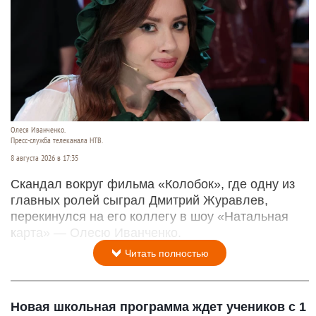
Олеся Иванченко.
Пресс-служба телеканала НТВ.
8 августа 2026 в 17:35
Скандал вокруг фильма «Колобок», где одну из
главных ролей сыграл Дмитрий Журавлев,
перекинулся на его коллегу в шоу «Натальная
карта» — Олесю Иванченко.
Читать полностью
Новая школьная программа ждет учеников с 1