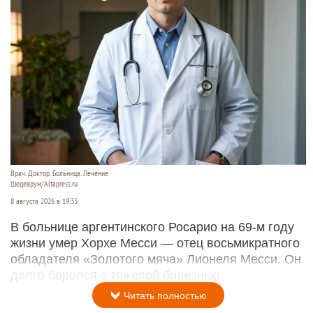
Врач. Доктор. Больница. Лечение
Шедеврум/Altapress.ru
8 августа 2026 в 19:35
В больнице аргентинского Росарио на 69-м году
жизни умер Хорхе Месси — отец восьмикратного
обладателя «Золотого мяча» Лионеля Месси. Он
долго боролся с тяжелой болезнью.
Читать полностью