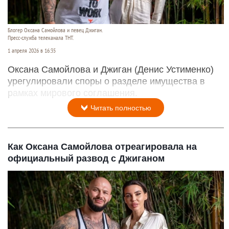
Блогер Оксана Самойлова и певец Джиган.
Пресс-служба телеканала ТНТ.
1 апреля 2026 в 16:35
Оксана Самойлова и Джиган (Денис Устименко)
урегулировали споры о разделе имущества в
рамках мирового соглашения.
Читать полностью
Как Оксана Самойлова отреагировала на
официальный развод с Джиганом