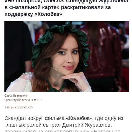
«Не позорься, Олеся». Соведущую Журавлева
в «Натальной карте» раскритиковали за
поддержку «Колобка»
Олеся Иванченко.
Пресс-служба телеканала НТВ.
8 августа 2026 в 17:35
Скандал вокруг фильма «Колобок», где одну из
главных ролей сыграл Дмитрий Журавлев,
перекинулся на его коллегу в шоу «Натальная