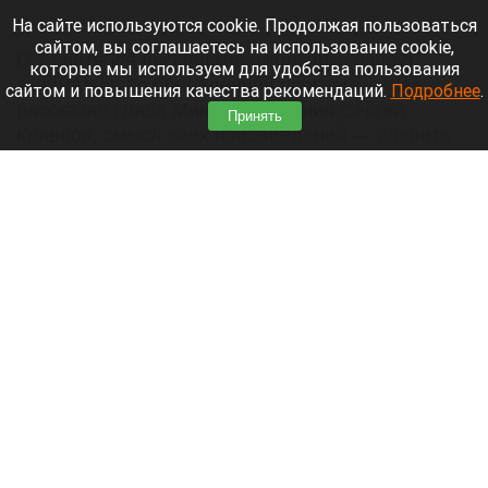
8 августа 2026 в 17:05
На сайте используются cookie. Продолжая пользоваться
сайтом, вы соглашаетесь на использование cookie,
С 1 сентября российские школьники начнут
которые мы используем для удобства пользования
заниматься по обновленной программе. Как
сайтом и повышения качества рекомендаций.
Подробнее
.
рассказал глава Минпросвещения Сергей
Принять
Кравцов, смысл всех нововведений — сделать
образовательное пространство страны по-
настоящему единым.
Читать полностью
Парад корги, шпицы в коляске и бесстрашный
кролик: как проходит фестиваль «Лапки-
тапки» в Барнауле. Фото