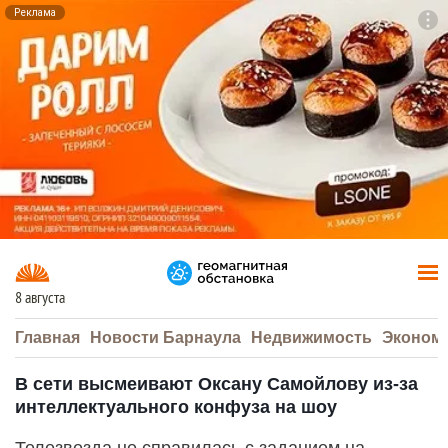
Реклама
To
F7
8 августа
Главная
Новости Барнаула
Недвижимость
Эконом
В сети высмеивают Оксану Самойлову из-за
интеллектуального конфуза на шоу
Телезвезда не справилась с заданием на