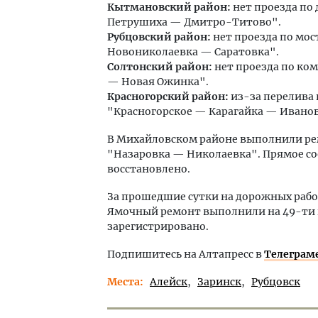
Кытмановский район:
нет проезда по 
Петрушиха — Дмитро-Титово".
Рубцовский район:
нет проезда по мос
Новониколаевка — Саратовка".
Солтонский район:
нет проезда по ко
— Новая Ожинка".
Красногорский район:
из-за перелива 
"Красногорское — Карагайка — Иванов
В Михайловском районе выполнили ре
"Назаровка — Николаевка". Прямое с
восстановлено.
За прошедшие сутки на дорожных рабо
Ямочный ремонт выполнили на 49-ти к
зарегистрировано.
Подпишитесь на Алтапресс в
Телеграм
Места
Алейск
Заринск
Рубцовск