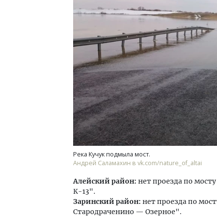
Смел
Ген
ЗИАС
трен
СТР
Река Кучук подмыла мост.
Андрей Саламахин в vk.com/nature_of_altai
Алейский район:
нет проезда по мосту
К-13".
Заринский район:
нет проезда по мост
Стародраченино — Озерное".