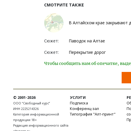
СМОТРИТЕ ТАКЖЕ
В Алтайском крае закрывают д
Сюжет:
Паводок на Алтае
Сюжет:
Перекрытие дорог
Чтобы сообщить нам об опечатке, выде
© 2001-2026
УСЛУГИ
Р
Подписка
Об
ООО “Свободный курс”
Конференц-зал
П
ИНН 2225214326
Типография "Алт-принт"
с
Категория информационной
П
продукции 18+
Редакция информационного сайта
altapress.ru