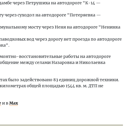
дамбе через Петрушиха на автодороге "К-14 —
ту через суходол на автодороге "Потеряевка —
ммунальному мосту через Неня на автодороге "Ненинка
паводковых вод через дорогу нет проезда по автодороге
ка".
монтно-восстановительные работы на автодороге
ообщение между селами Назаровка и Николаевка
тах было задействовано 83 единиц дорожной техники.
илометрах общей площадью 1544 кв. м. ДТП не
е
и в
Max