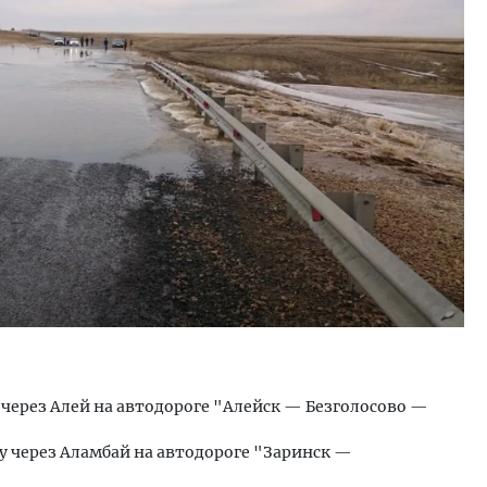
ость архитектурных идей.
Двухуровневые номера и в
еральный директор компании
Каким будет новый апарт
 — об эстетике городов,
«Белкур» в Белокурихе
дах в фасадах и развитии рынка
ОИТЕЛЬСТВО
ДОМА И КВАРТИРЫ
 через Алей на автодороге "Алейск — Безголосово —
у через Аламбай на автодороге "Заринск —