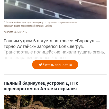
В Горно-Алтайске при тушении горящего грузовика взорвалось колесо
скриншот видео транспортной полиции Сибири
7 августа 2026 в 17:45
Ранним утром 6 августа на трассе «Барнаул —
Горно-Алтайск» загорелся большегруз.
Транспортные полицейские начали тушить огонь,
но от жара взорвалось колесо.
Читать полностью
Пьяный барнаулец устроил ДТП с
переворотом на Алтае и скрылся