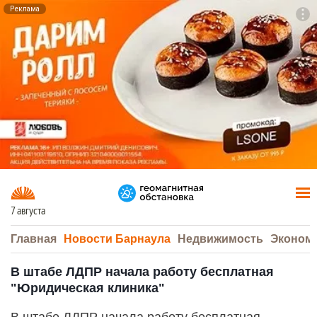
Реклама
To
F7
7 августа
Главная
Новости Барнаула
Недвижимость
Эконом
В штабе ЛДПР начала работу бесплатная
"Юридическая клиника"
В штабе ЛДПР начала работу бесплатная