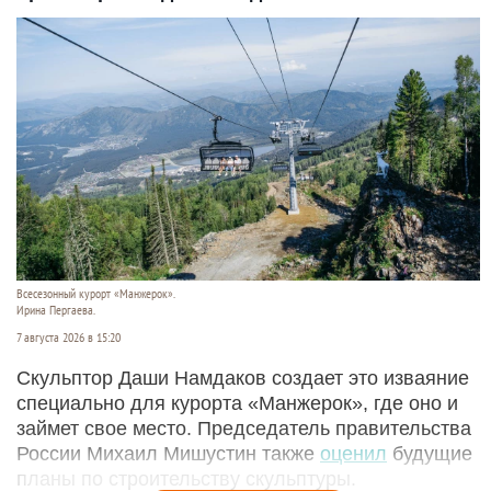
Всесезонный курорт «Манжерок».
Ирина Пергаева.
7 августа 2026 в 15:20
Скульптор Даши Намдаков создает это изваяние
специально для курорта «Манжерок», где оно и
займет свое место. Председатель правительства
России Михаил Мишустин также
оценил
будущие
планы по строительству скульптуры.