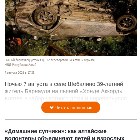
Пьяный барнаулец устроил ДТП с переворотом на Алтае и скрылся
МВД Республики Алтай
7 августа 2026 в 17:25
Ночью 7 августа в селе Шебалино 39-летний
житель Барнаула на пьяной «Хонде Аккорд»
влетел в забор частного дома и перевернулся.
Читать полностью
«Домашние супчики»: как алтайские
волонтеры объединяют детей и взрослых