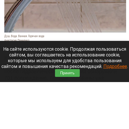
Душ. Вода. Ванная. Горячая вода
Анастасия Панченко
7 августа 2026 в 14:30
На сайте используются cookie. Продолжая пользоваться
сайтом, вы соглашаетесь на использование cookie,
В администрации Барнаула обсудили подготовку
которые мы используем для удобства пользования
городского хозяйства к зиме. На теплосетях
сайтом и повышения качества рекомендаций.
Подробнее
.
после гидравлических испытаний обнаружили
Принять
701 повреждение, больше половины уже
устранили. Об этом сообщает
официальный
сайт
города Барнаула.
Читать полностью
В России обновят систему оповещений об
отмене поездов. Подробности