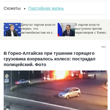
Сюжеты
Партийная жизнь
Депутат партии власти
В партии власти
уверен, что
выступили против
автомобилистам из-за
переговоров с Киевом
бензина не нужно вести
без достижения целей
себя как подростки
СВО
В Горно-Алтайске при тушении горящего
грузовика взорвалось колесо: пострадал
полицейский. Фото