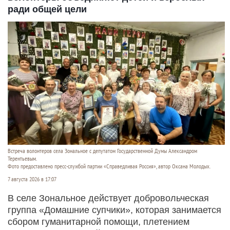
ради общей цели
Встреча волонтеров села Зональное с депутатом Государственной Думы Александром
Терентьевым.
Фото предоставлено пресс-службой партии «Справедливая Россия», автор Оксана Молодых.
7 августа 2026 в 17:07
В селе Зональное действует добровольческая
группа «Домашние супчики», которая занимается
сбором гуманитарной помощи, плетением