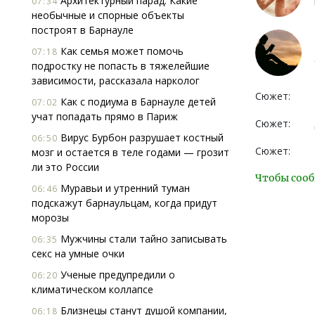
Архитектурный парад. Какие
07:34
необычные и спорные объекты
построят в Барнауле
Как семья может помочь
07:18
подростку не попасть в тяжелейшие
зависимости, рассказала нарколог
Сюжет:
Как с подиума в Барнауле детей
07:02
учат попадать прямо в Париж
Сюжет:
Вирус Бурбон разрушает костный
06:50
Сюжет:
мозг и остается в теле годами — грозит
ли это России
Чтобы сооб
Муравьи и утренний туман
06:46
подскажут барнаульцам, когда придут
морозы
Мужчины стали тайно записывать
06:35
секс на умные очки
Ученые предупредили о
06:20
климатическом коллапсе
Близнецы станут душой компании,
06:18