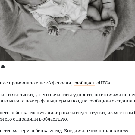
ость архитектурных идей.
Архитектурный код начин
еральный директор компании
земли. Мощение крупно
 — об эстетике городов,
плитами становится нов
оды.
дах в фасадах и развитии рынка
стандартом благоустрой
ОИТЕЛЬСТВО
СТРОИТЕЛЬСТВО
вие произошло еще 28 февраля,
сообщает
«НГС».
л из коляски, у него начались судороги, но его мама по н
лго искала номер фельдшера и поздно сообщила о случивш
его ребенка госпитализировали спустя сутки, из местной
й его отправили в областную.
, что матери ребенка 21 год. Когда мальчик попал в кому —