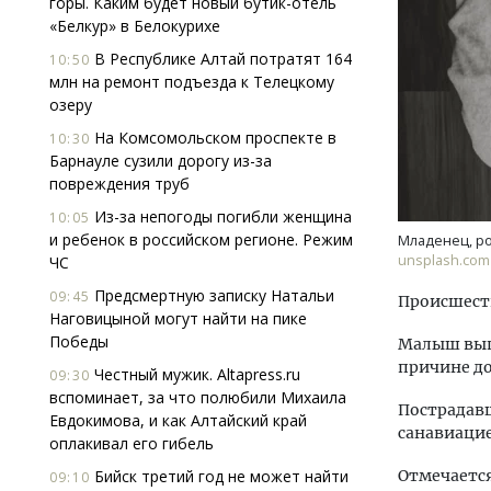
горы. Каким будет новый бутик-отель
«Белкур» в Белокурихе
В Республике Алтай потратят 164
10:50
млн на ремонт подъезда к Телецкому
озеру
На Комсомольском проспекте в
10:30
Барнауле сузили дорогу из-за
повреждения труб
Смел
Ген
Из-за непогоды погибли женщина
10:05
ЗИАС
и ребенок в российском регионе. Режим
Младенец, р
трен
unsplash.com
ЧС
СТР
Предсмертную записку Натальи
09:45
Происшест
Наговицыной могут найти на пике
Победы
Малыш выпа
причине до
Честный мужик. Altapress.ru
09:30
вспоминает, за что полюбили Михаила
Пострадавш
Евдокимова, и как Алтайский край
санавиацие
оплакивал его гибель
Бийск третий год не может найти
Отмечается
09:10