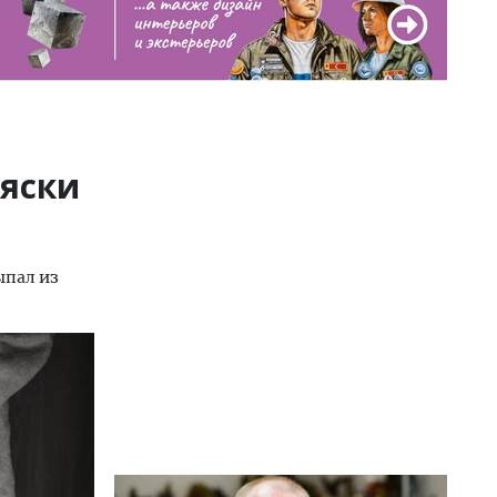
ляски
ыпал из