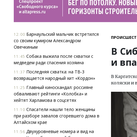
Барнаульский мальчик встретился
12:00
ПРОИСШЕСТ
со своим кумиром Александром
Овечкиным
В Си
Собака выжила после схватки с
11:45
и впа
медведем ради спасения хозяина
Последняя схватка: на ТВ-3
11:37
В Каргатск
возвращается народный хит «Кордон»
коляски и 
Главный киноскандал: россияне
11:25
обваливают рейтинги «Колобка» и
хейтят Харламова в соцсетях
Спасатели нашли тело женщины
11:10
при разборе завалов сгоревшего дома в
Алтайском крае
Двухуровневые номера и вид на
11:56