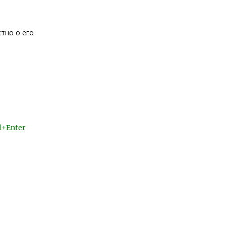
стно о его
l+Enter