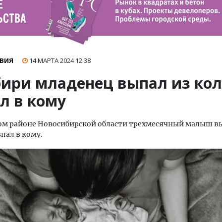
ВИЯ
14 МАРТА 2024
12:38
бири младенец выпал из ко
л в кому
ом районе Новосибирской области трехмесячный малыш в
впал в кому.