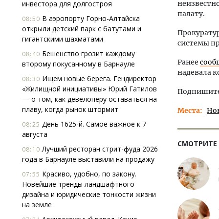
инвестора для долгостроя
неизвестно
палату.
В аэропорту Горно-Алтайска
08:50
открыли детский парк с батутами и
Прокуратур
гигантскими шахматами
системы пр
Бешенство грозит каждому
08:40
Ранее
сооб
второму покусанному в Барнауле
надевала к
Ищем новые берега. Гендиректор
08:30
«Жилищной инициативы» Юрий Гатилов
Подпишитес
— о том, как девелоперу оставаться на
плаву, когда рынок штормит
Места
Но
День 1625-й. Самое важное к 7
08:25
августа
СМОТРИТЕ
Лучший ресторан стрит-фуда 2026
08:10
года в Барнауле выставили на продажу
Красиво, удобно, по закону.
07:55
Новейшие тренды ландшафтного
дизайна и юридические тонкости жизни
на земле