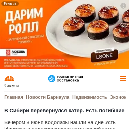
Реклама
To
F7
9 августа
Главная
Новости Барнаула
Недвижимость
Эконом
В Сибири перевернулся катер. Есть погибшие
Вечером 8 июня водолазы нашли на дне Усть-
Илимского водохранилища затонувший катер,