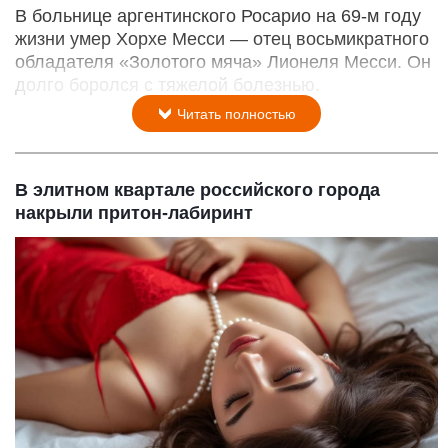
В больнице аргентинского Росарио на 69-м году
жизни умер Хорхе Месси — отец восьмикратного
обладателя «Золотого мяча» Лионеля Месси. Он
долго боролся с тяжелой болезнью.
Читать полностью
В элитном квартале российского города
накрыли притон-лабиринт