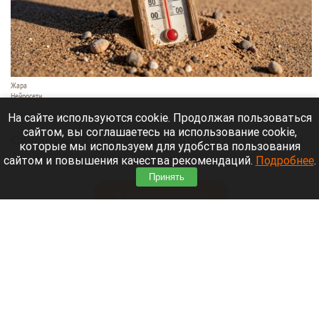
Жара
Нейросети
8 августа 2026 в 18:05
На сайте используются cookie. Продолжая пользоваться
сайтом, вы соглашаетесь на использование cookie,
Синоптики предупреждают, что с 9 по 13 августа
которые мы используем для удобства пользования
Алтайский край местами накроет аномальный
сайтом и повышения качества рекомендаций.
Подробнее
.
зной.
Принять
Читать полностью
Штукатурка с потолка едва не рухнула на
жительницу барнаульской многоэтажки.
Жалобы на УК