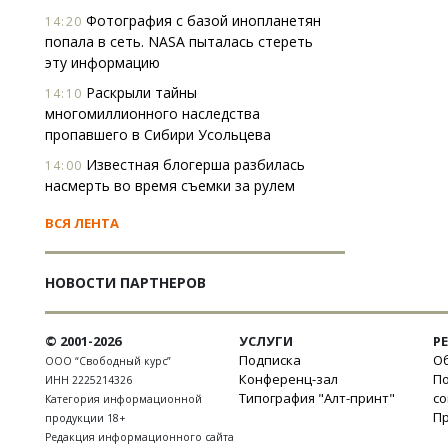
Фотография с базой инопланетян
14:20
попала в сеть. NASA пыталась стереть
эту информацию
Раскрыли тайны
14:10
многомиллионного наследства
пропавшего в Сибири Усольцева
Известная блогерша разбилась
14:00
насмерть во время съемки за рулем
ВСЯ ЛЕНТА
НОВОСТИ ПАРТНЕРОВ
© 2001-2026
УСЛУГИ
Р
Подписка
Об
ООО “Свободный курс”
Конференц-зал
П
ИНН 2225214326
Типография "Алт-принт"
с
Категория информационной
П
продукции 18+
Редакция информационного сайта