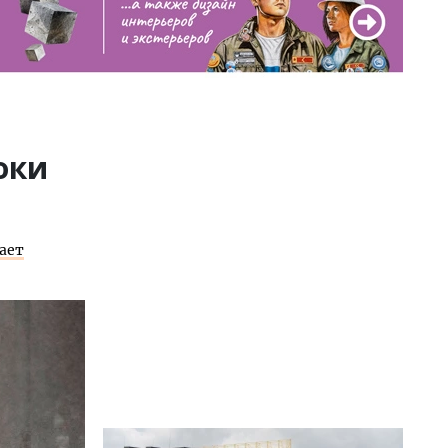
оки
ает