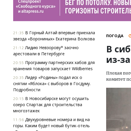
В Горный Алтай впервые приехала
21:35
ПОГОДА
звезда «Ворониных» Екатерина Волкова
В си
Лидию Невзорову* заочно
21:12
арестовали в Петербурге
из-з
Программу партнерских хабов для
20:55
хранения товаров запускает Wildberries
Плохая пог
Лидер «Родины» подал иск о
20:35
комитет по
снятии «Яблока» с выборов в Госдуму.
Подробности
В Новосибирске могут осушить
20:15
озеро Спартак для строительства
многоэтажек
Двухуровневые номера и вид на
11:56
горы. Каким будет новый бутик-отель