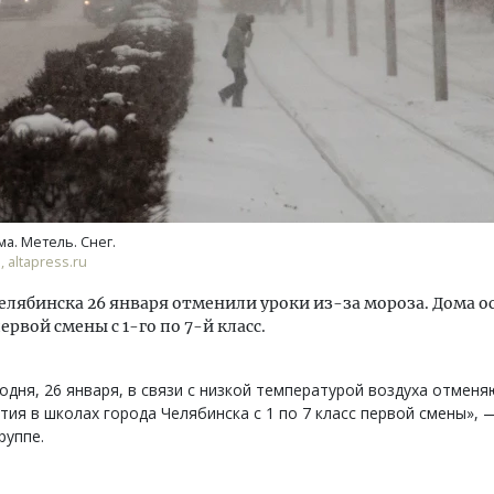
м новые берега. Гендиректор
Архитектурный код начин
лищной инициативы» Юрий
земли. Мощение крупно
лов — о том, как девелоперу
плитами становится нов
ма. Метель. Снег.
ваться на плаву, когда рынок
стандартом благоустрой
 altapress.ru
рмит
СТРОИТЕЛЬСТВО
елябинска 26 января отменили уроки из-за мороза. Дома о
ОИТЕЛЬСТВО
ервой смены с 1-го по 7-й класс.
одня, 26 января, в связи с низкой температурой воздуха отменя
тия в школах города Челябинска с 1 по 7 класс первой смены», 
руппе.