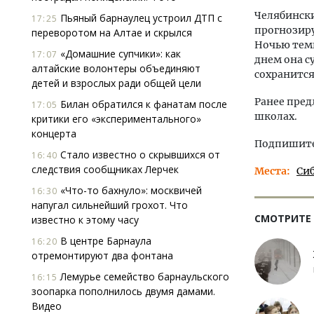
Челябинск
Пьяный барнаулец устроил ДТП с
17:25
прогнозиру
переворотом на Алтае и скрылся
Ночью темп
«Домашние супчики»: как
17:07
днем она с
алтайские волонтеры объединяют
сохранится 
детей и взрослых ради общей цели
Ранее пре
Билан обратился к фанатам после
17:05
школах.
критики его «экспериментального»
концерта
Подпишитес
Стало известно о скрывшихся от
16:40
следствия сообщниках Лерчек
Места
Си
«Что-то бахнуло»: москвичей
16:30
напугал сильнейший грохот. Что
СМОТРИТЕ
известно к этому часу
В центре Барнаула
16:20
отремонтируют два фонтана
Лемурье семейство барнаульского
16:15
зоопарка пополнилось двумя дамами.
Видео