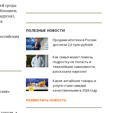
ей среды
аблением.
адусов),
ах
ПОЛЕЗНЫЕ НОВОСТИ
российских
Продажи ипотеки в России
достигли 2,6 трлн рублей
Как семья может помочь
подростку не попасть в
тяжелейшие зависимости,
рассказала нарколог
Какие алтайские товары и
услуги стали самыми
качественными в 2026 году
еские»
РАЗМЕСТИТЬ НОВОСТЬ
городе, а