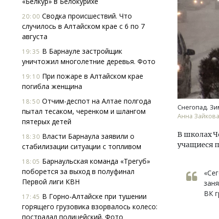
«Белкур» в Белокурихе
Сводка происшествий. Что
20:00
случилось в Алтайском крае с 6 по 7
августа
В Барнауле застройщик
19:35
уничтожил многолетние деревья. Фото
При пожаре в Алтайском крае
19:10
Ище
погибла женщина
«Жи
Отчим-деспот на Алтае полгода
18:50
Гати
Снегопад. Зи
пытал тесаком, черенком и шлангом
оста
Анна Зайкова,
пятерых детей
што
В школах Ч
Власти Барнаула заявили о
СТР
18:30
учащиеся п
стабилизации ситуации с топливом
Барнаульская команда «Трегуб»
18:05
поборется за выход в полуфинал
«Сег
Первой лиги КВН
заня
ВК г
В Горно-Алтайске при тушении
17:45
горящего грузовика взорвалось колесо:
пострадал полицейский. Фото