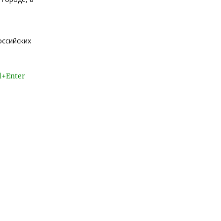
оссийских
l+Enter