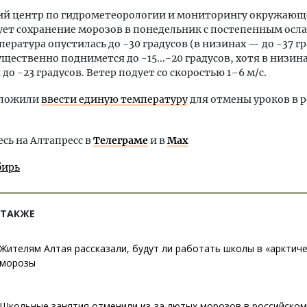
ий центр по гидрометеорологии и мониторингу окружающ
ет сохранение морозов в понедельник с постепенным осл
ература опустилась до -30 градусов (в низинах — до -37 гр
ущественно поднимется до -15...-20 градусов, хотя в низин
до -23 градусов. Ветер подует со скоростью 1–6 м/с.
дложили
ввести единую температуру
для отмены уроков в 
ь на Алтапресс в
Телеграме
и в
Max
бирь
 ТАКЖЕ
Жителям Алтая рассказали, будут ли работать школы в «арктич
морозы
Школьные занятия отменили из-за лютых морозов в российском 