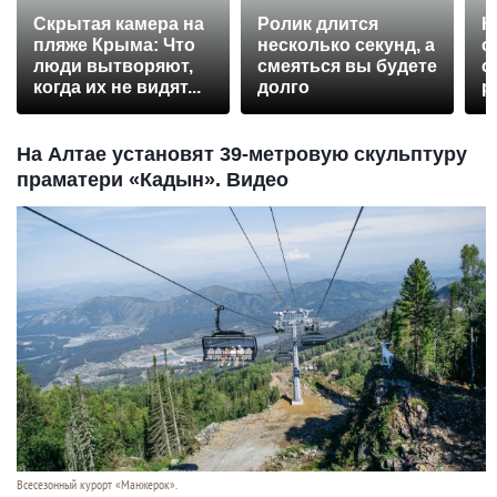
Скрытая камера на
Ролик длится
К
пляже Крыма: Что
несколько секунд, а
о
люди вытворяют,
смеяться вы будете
о
когда их не видят...
долго
р
На Алтае установят 39-метровую скульптуру
праматери «Кадын». Видео
Всесезонный курорт «Манжерок».