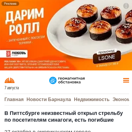
Реклама
To
F7
7 августа
Главная
Новости Барнаула
Недвижимость
Эконом
В Питтсбурге неизвестный открыл стрельбу
по посетителям синагоги, есть погибшие
27 октября в американском городе