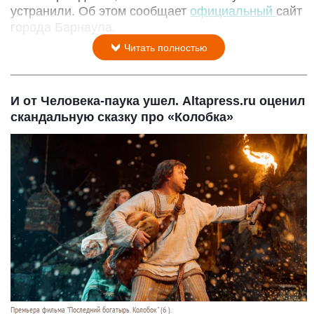
устранили. Об этом сообщает
официальный
сайт
города Барнаула.
Читать полностью
И от Человека-паука ушел. Altapress.ru оценил
скандальную сказку про «Колобка»
Премьера фильма "Последний богатырь. Колобок" (6 ).