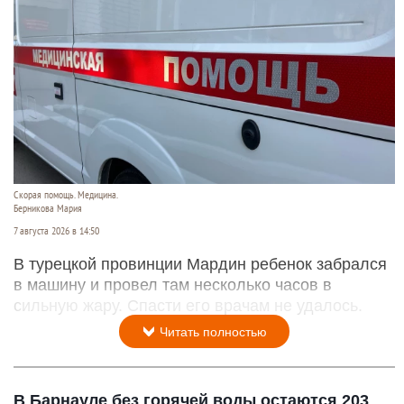
Скорая помощь. Медицина.
Берникова Мария
7 августа 2026 в 14:50
В турецкой провинции Мардин ребенок забрался
в машину и провел там несколько часов в
сильную жару. Спасти его врачам не удалось.
Читать полностью
В Барнауле без горячей воды остаются 203