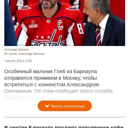
Александр Овечкин.
ВК группа «Александр Овечкин»
7 августа 2026 в 12:00
Особенный мальчик Глеб из Барнаула
отправился прямиком в Москву, чтобы
встретиться с хоккеистом Александром
Овечкиным. Об этом сообщает пресс-служба
проекта «
Михутка
».
Читать полностью
В центре Барнаула продают популярное кафе