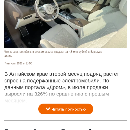
Что за электромобиль в редком окрасе продают за 4,5 млн рублей в Барнауле
Авито
7 августа 2026 в 13:00
В Алтайском крае второй месяц подряд растет
спрос на подержанные электромобили. По
данным портала «Дром», в июле продажи
выросли на 326% по сравнению с прошым
месяцем.
Читать полностью