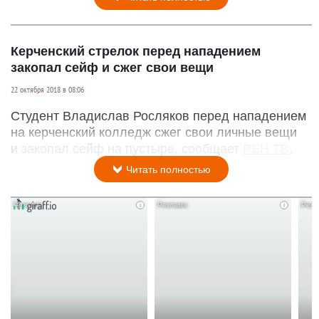
Керченский стрелок перед нападением
закопал сейф и сжег свои вещи
22 октября 2018 в 08:06
Студент Владислав Росляков перед нападением
на керченский колледж сжег свои личные вещи
и закопал сейф на пустыре, сообщает
РЕН ТВ
.
Читать полностью
i
i