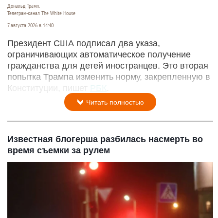
Дональд Трамп.
Телеграм-канал The White House
7 августа 2026 в 14:40
Президент США подписал два указа,
ограничивающих автоматическое получение
гражданства для детей иностранцев. Это вторая
попытка Трампа изменить норму, закрепленную в
Конституции, пишет
РБК
.
Читать полностью
Известная блогерша разбилась насмерть во
время съемки за рулем