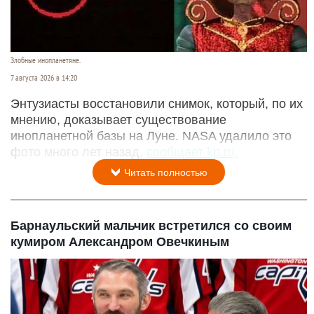
Злобные инопланетяне.
7 августа 2026 в 14:20
Энтузиасты восстановили снимок, который, по их
мнению, доказывает существование
инопланетной базы на Луне. NASA удалило это
фото много лет назад,
сообщает kp.ru.
Читать полностью
Барнаульский мальчик встретился со своим
кумиром Александром Овечкиным