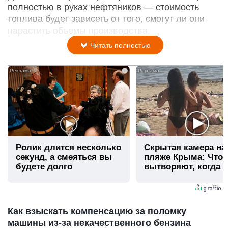
полностью в руках нефтяников — стоимость
топлива будет зависеть от того, смогут ли они
нарастить объемы производства.
Читать полностью
i
Ролик длится несколько
Скрытая камера на
секунд, а смеяться вы
пляже Крыма: Что
будете долго
вытворяют, когда и
видят...
Как взыскать компенсацию за поломку
машины из-за некачественного бензина