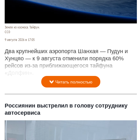
Земля из космоса. Тайфун.
СС0
9 августа 2026 в 17:05
Два крупнейших аэропорта Шанхая — Пудун и
Хунцяо — к 9 августа отменили порядка 60%
рейсов из-за приближающегося тайфуна
«Долфин».
Читать полностью
Россиянин выстрелил в голову сотруднику
автосервиса