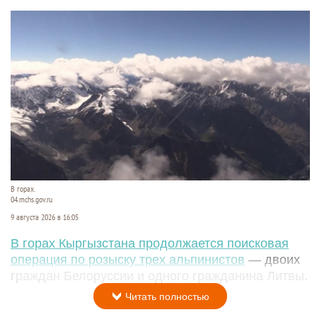
В горах.
04.mchs.gov.ru
9 августа 2026 в 16:05
В горах Кыргызстана продолжается поисковая
операция по розыску трех альпинистов
— двоих
граждан Белоруссии и одного гражданина Литвы.
Читать полностью