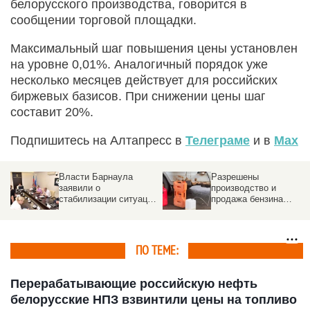
белорусского производства, говорится в
сообщении торговой площадки.
Максимальный шаг повышения цены установлен
на уровне 0,01%. Аналогичный порядок уже
несколько месяцев действует для российских
биржевых базисов. При снижении цены шаг
составит 20%.
Подпишитесь на Алтапресс в
Телеграме
и в
Max
Власти Барнаула
Разрешены
заявили о
производство и
стабилизации ситуации
продажа бензина
с топливом
Евро-2, Евро-3 и
Евро-4 на год
ПО ТЕМЕ:
Перерабатывающие российскую нефть
белорусские НПЗ взвинтили цены на топливо