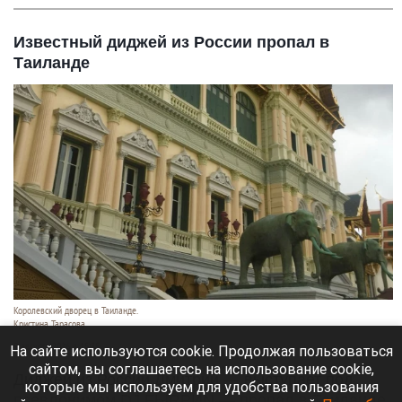
Известный диджей из России пропал в
Таиланде
Королевский дворец в Таиланде.
Кристина Тарасова
9 августа 2026 в 15:35
На сайте используются cookie. Продолжая пользоваться
сайтом, вы соглашаетесь на использование cookie,
Диджей из России Дмитрий — выступает под
которые мы используем для удобства пользования
псевдонимом DJ FЫRРИN — пропал в Таиланде