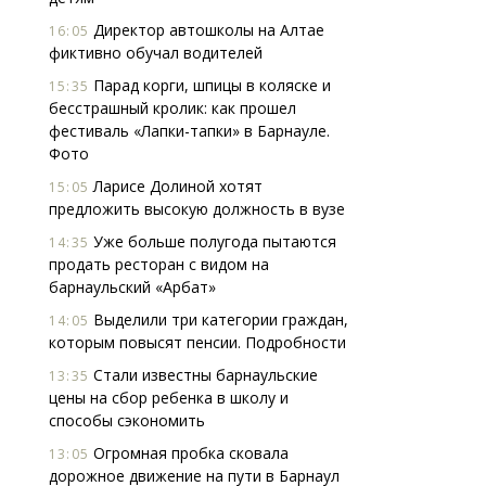
Директор автошколы на Алтае
16:05
фиктивно обучал водителей
Парад корги, шпицы в коляске и
15:35
бесстрашный кролик: как прошел
фестиваль «Лапки-тапки» в Барнауле.
Фото
Ларисе Долиной хотят
15:05
предложить высокую должность в вузе
Уже больше полугода пытаются
14:35
продать ресторан с видом на
барнаульский «Арбат»
Выделили три категории граждан,
14:05
которым повысят пенсии. Подробности
Стали известны барнаульские
13:35
цены на сбор ребенка в школу и
способы сэкономить
Огромная пробка сковала
13:05
дорожное движение на пути в Барнаул