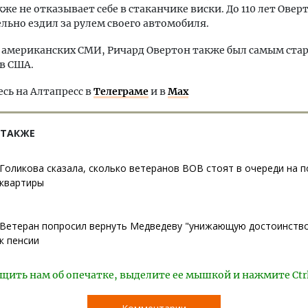
акже не отказывает себе в стаканчике виски. До 110 лет Овер
льно ездил за рулем своего автомобиля.
 американских СМИ, Ричард Овертон также был самым ста
в США.
ь на Алтапресс в
Телеграме
и в
Max
 ТАКЖЕ
Голикова сказала, сколько ветеранов ВОВ стоят в очереди на 
квартиры
Ветеран попросил вернуть Медведеву "унижающую достоинство
к пенсии
щить нам об опечатке, выделите ее мышкой и нажмите Ctr