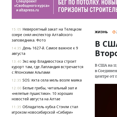
Невероятный закат на Телецком
15:05
ЖИЗНЬ
озере снял инспектор Алтайского
заповедника. Фото
В СШ
День 1627-й. Самое важное к 9
14:35
Втор
августа
Экс-мэр Владивостока строит
13:40
В США на 1
курорт там, где Лапландия встречается
в Соединен
с Японскими Альпами
центре от
SOS: яхта села мель возле маяка
12:35
Белые грибы, читальный зал и
12:00
«нелепые пушистики». 10 хороших
новостей августа на Алтае
Обладатель кубка Стэнли стал
11:35
игроком новосибирской «Сибири»