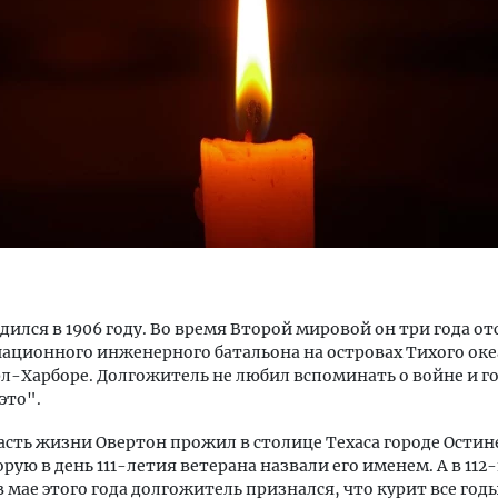
м новые берега. Гендиректор
Двухуровневые номера и в
лищной инициативы» Юрий
Каким будет новый бутик
лов — о том, как девелоперу
«Белкур» в Белокурихе
ваться на плаву, когда рынок
рмит
ДОМА И КВАРТИРЫ
ОИТЕЛЬСТВО
дился в 1906 году. Во время Второй мировой он три года о
иационного инженерного батальона на островах Тихого оке
рл-Харборе. Долгожитель не любил вспоминать о войне и г
это".
сть жизни Овертон прожил в столице Техаса городе Остин
орую в день 111-летия ветерана назвали его именем. А в 112
 мае этого года долгожитель признался, что курит все годы