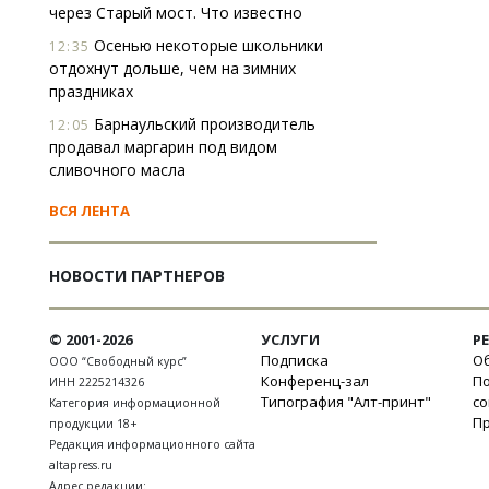
через Старый мост. Что известно
Осенью некоторые школьники
12:35
отдохнут дольше, чем на зимних
праздниках
Барнаульский производитель
12:05
продавал маргарин под видом
сливочного масла
ВСЯ ЛЕНТА
НОВОСТИ ПАРТНЕРОВ
© 2001-2026
УСЛУГИ
Р
Подписка
Об
ООО “Свободный курс”
Конференц-зал
П
ИНН 2225214326
Типография "Алт-принт"
с
Категория информационной
П
продукции 18+
Редакция информационного сайта
altapress.ru
Адрес редакции: