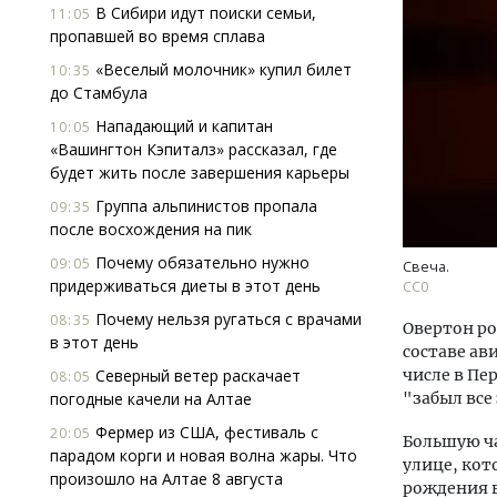
В Сибири идут поиски семьи,
11:05
пропавшей во время сплава
«Веселый молочник» купил билет
10:35
до Стамбула
Нападающий и капитан
10:05
«Вашингтон Кэпиталз» рассказал, где
будет жить после завершения карьеры
Ище
Группа альпинистов пропала
09:35
«Жи
после восхождения на пик
Гати
оста
Почему обязательно нужно
09:05
Свеча.
што
придерживаться диеты в этот день
СС0
СТР
Почему нельзя ругаться с врачами
08:35
Овертон ро
в этот день
составе ав
Северный ветер раскачает
числе в Пе
08:05
погодные качели на Алтае
"забыл все 
Фермер из США, фестиваль с
20:05
Большую ча
парадом корги и новая волна жары. Что
улице, кот
произошло на Алтае 8 августа
рождения в