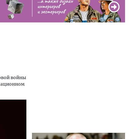
ровой войны
итационном