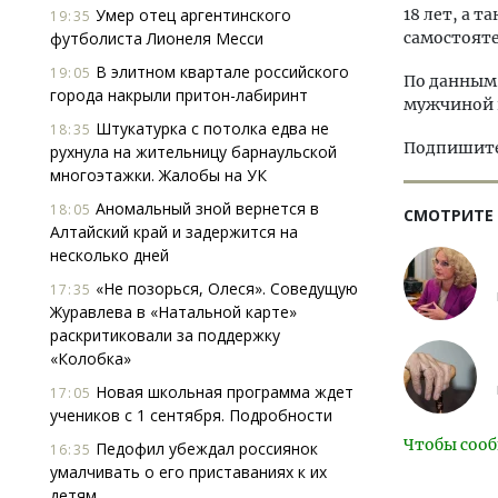
Умер отец аргентинского
18 лет, а т
19:35
футболиста Лионеля Месси
самостояте
В элитном квартале российского
19:05
По данным
города накрыли притон-лабиринт
мужчиной 
Штукатурка с потолка едва не
18:35
Подпишитес
рухнула на жительницу барнаульской
многоэтажки. Жалобы на УК
Аномальный зной вернется в
18:05
СМОТРИТЕ
Алтайский край и задержится на
несколько дней
«Не позорься, Олеся». Соведущую
17:35
Журавлева в «Натальной карте»
раскритиковали за поддержку
«Колобка»
Новая школьная программа ждет
17:05
учеников с 1 сентября. Подробности
Чтобы сооб
Педофил убеждал россиянок
16:35
умалчивать о его приставаниях к их
детям