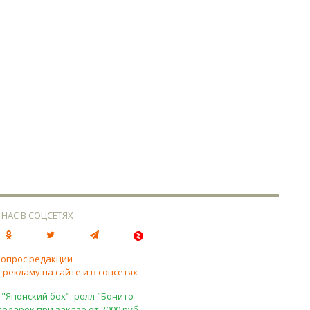
 НАС В СОЦСЕТЯХ
вопрос редакции
 рекламу на сайте и в соцсетях
 "Японский бох": ролл "Бонито
подарок при заказе от 2000 руб.