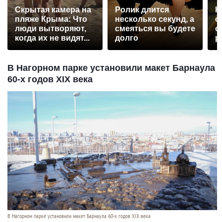
Скрытая камера на
Ролик длится
К
пляже Крыма: Что
несколько секунд, а
о
люди вытворяют,
смеяться вы будете
о
когда их не видят...
долго
р
В Нагорном парке установили макет Барнаула
60-х годов XIX века
В Нагорном парке установили макет Барнаула 60-х годов XIX века