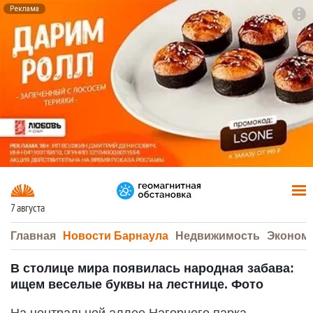
Реклама
To
F7
7 августа
Главная
Новости Барнаула
Недвижимость
Эконом
В столице мира появилась народная забава:
ищем веселые буквы на лестнице. Фото
На центральной аллее Нагорного парка