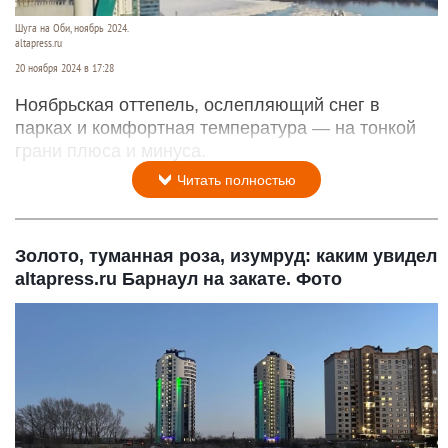
Шуга на Оби, ноябрь 2024.
altapress.ru
20 ноября 2024 в 17:28
Ноябрьская оттепель, ослепляющий снег в
парках и комфортная температура — на тонкой
грани плюса и минуса.
Читать полностью
Золото, туманная роза, изумруд: каким увидел
altapress.ru Барнаул на закате. Фото