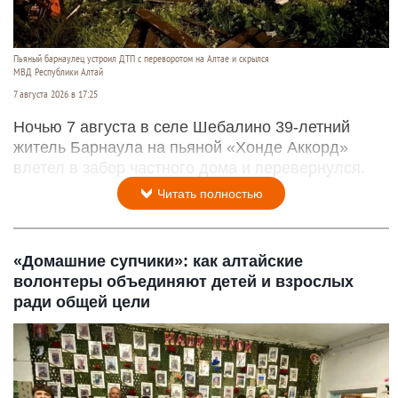
Пьяный барнаулец устроил ДТП с переворотом на Алтае и скрылся
МВД Республики Алтай
7 августа 2026 в 17:25
Ночью 7 августа в селе Шебалино 39-летний
житель Барнаула на пьяной «Хонде Аккорд»
влетел в забор частного дома и перевернулся.
Читать полностью
«Домашние супчики»: как алтайские
волонтеры объединяют детей и взрослых
ради общей цели