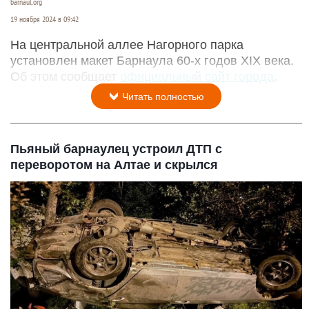
barnaul.org
19 ноября 2024 в 09:42
На центральной аллее Нагорного парка
установлен макет Барнаула 60-х годов XIX века.
Об этом сообщает
официальный сайт города
.
Читать полностью
Пьяный барнаулец устроил ДТП с
переворотом на Алтае и скрылся