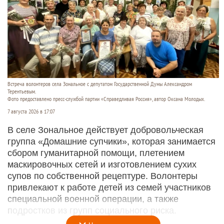
Встреча волонтеров села Зональное с депутатом Государственной Думы Александром
Терентьевым.
Фото предоставлено пресс-службой партии «Справедливая Россия», автор Оксана Молодых.
7 августа 2026 в 17:07
В селе Зональное действует добровольческая
группа «Домашние супчики», которая занимается
сбором гуманитарной помощи, плетением
маскировочных сетей и изготовлением сухих
супов по собственной рецептуре. Волонтеры
привлекают к работе детей из семей участников
специальной военной операции, а также
подростков из групп социального риска.