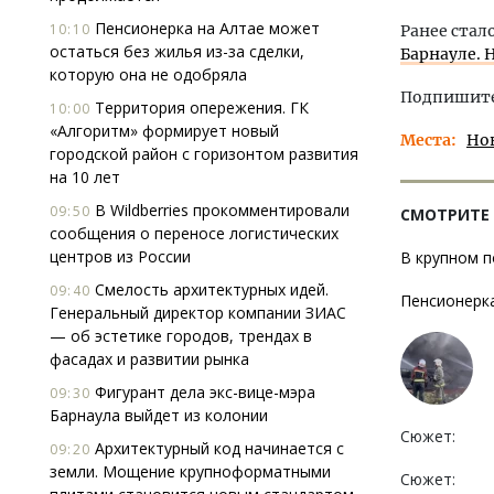
Пенсионерка на Алтае может
10:10
Ранее стал
остаться без жилья из-за сделки,
Барнауле. 
которую она не одобряла
Подпишитес
Территория опережения. ГК
10:00
«Алгоритм» формирует новый
Места
Но
городской район с горизонтом развития
на 10 лет
В Wildberries прокомментировали
09:50
СМОТРИТЕ
сообщения о переносе логистических
центров из России
В крупном п
Смелость архитектурных идей.
09:40
Пенсионерка
Генеральный директор компании ЗИАС
— об эстетике городов, трендах в
фасадах и развитии рынка
Фигурант дела экс-вице-мэра
09:30
Барнаула выйдет из колонии
Сюжет:
Архитектурный код начинается с
09:20
земли. Мощение крупноформатными
Сюжет: