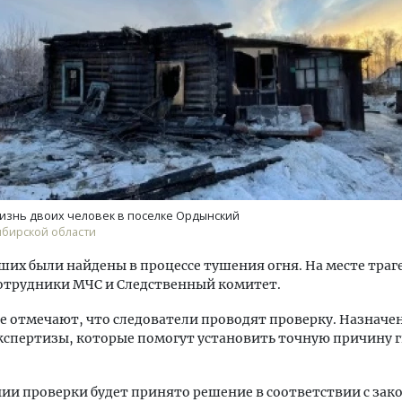
уровневые номера и вид на горы.
Смелость архитектурных 
м будет новый апарт-отель
Генеральный директор к
кур» в Белокурихе
ЗИАС — об эстетике горо
трендах в фасадах и разв
изнь двоих человек в поселке Ордынский
ибирской области
А И КВАРТИРЫ
СТРОИТЕЛЬСТВО
ших были найдены в процессе тушения огня. На месте траг
отрудники МЧС и Следственный комитет.
е отмечают, что следователи проводят проверку. Назначе
кспертизы, которые помогут установить точную причину г
ии проверки будет принято решение в соответствии с зак