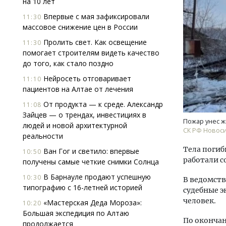
на 10 лет
Впервые с мая зафиксировали
11:30
массовое снижение цен в России
Пролить свет. Как освещение
11:30
помогает строи­телям видеть качество
до того, как стало поздно
Нейросеть отговаривает
11:10
Двух
пациентов на Алтае от лечения
Каки
От продукта — к среде. Александр
11:08
«Бел
Зайцев — о трендах, инвестициях в
Пожар унес ж
людей и новой архитектурной
СК РФ Новос
ДОМ
реальности
Тела погиб
Ван Гог и светило: впервые
10:50
работали с
получены самые четкие снимки Солнца
В Барнауле продают успешную
10:30
В ведомств
типографию с 16-летней историей
судебные э
человек.
«Мастерская Деда Мороза»:
10:20
Большая экспедиция по Алтаю
По окончан
продолжается