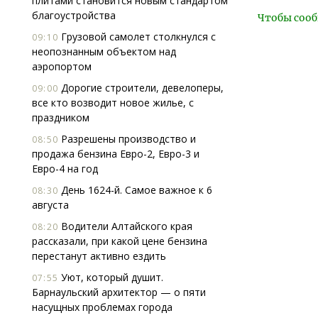
плитами становится новым стандартом
благоустройства
Чтобы сооб
Грузовой самолет столкнулся с
09:10
неопознанным объектом над
аэропортом
Дорогие строители, девелоперы,
09:00
все кто возводит новое жилье, с
праздником
Разрешены производство и
08:50
продажа бензина Евро-2, Евро-3 и
Евро-4 на год
День 1624-й. Самое важное к 6
08:30
августа
Водители Алтайского края
08:20
рассказали, при какой цене бензина
перестанут активно ездить
Уют, который душит.
07:55
Барнаульский архитектор — о пяти
насущных проблемах города