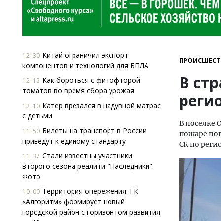
Китай ограничил экспорт
12:30
ПРОИСШЕСТ
компонентов и технологий для БПЛА
В ст
Как бороться с фитофторой
12:15
томатов во время сбора урожая
реги
Катер врезался в надувной матрас
12:10
с детьми
В поселке 
Билеты на транспорт в России
11:50
пожаре пог
приведут к единому стандарту
СК по реги
Стали известны участники
11:37
второго сезона реалити "Наследники".
Фото
Территория опережения. ГК
10:00
«Алгоритм» формирует новый
городской район с горизонтом развития