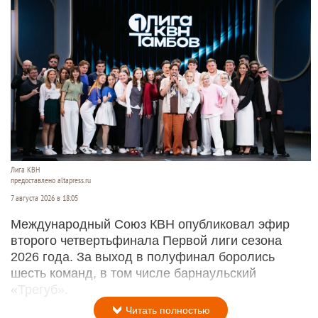
Лига КВН
предоставлено altapress.ru
7 августа 2026 в 18:05
Международный Союз КВН опубликовал эфир
второго четвертьфинала Первой лиги сезона
2026 года. За выход в полуфинал боролись
шесть команд, в том числе барнаульский
«Трегуб».
Читать полностью