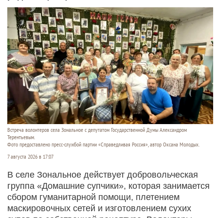
Встреча волонтеров села Зональное с депутатом Государственной Думы Александром
Терентьевым.
Фото предоставлено пресс-службой партии «Справедливая Россия», автор Оксана Молодых.
7 августа 2026 в 17:07
В селе Зональное действует добровольческая
группа «Домашние супчики», которая занимается
сбором гуманитарной помощи, плетением
маскировочных сетей и изготовлением сухих