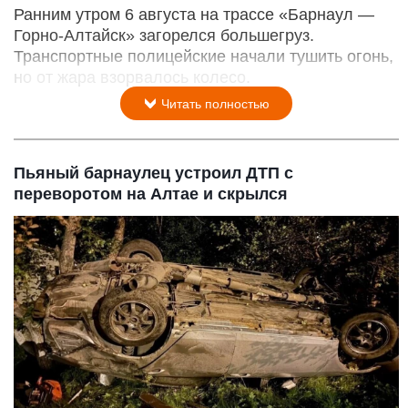
Ранним утром 6 августа на трассе «Барнаул —
Горно-Алтайск» загорелся большегруз.
Транспортные полицейские начали тушить огонь,
но от жара взорвалось колесо.
Читать полностью
Пьяный барнаулец устроил ДТП с
переворотом на Алтае и скрылся