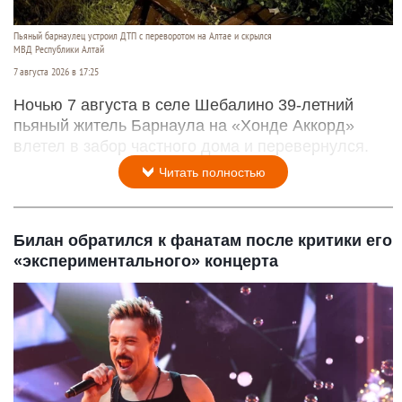
Пьяный барнаулец устроил ДТП с переворотом на Алтае и скрылся
МВД Республики Алтай
7 августа 2026 в 17:25
Ночью 7 августа в селе Шебалино 39-летний
пьяный житель Барнаула на «Хонде Аккорд»
влетел в забор частного дома и перевернулся.
Читать полностью
Билан обратился к фанатам после критики его
«экспериментального» концерта