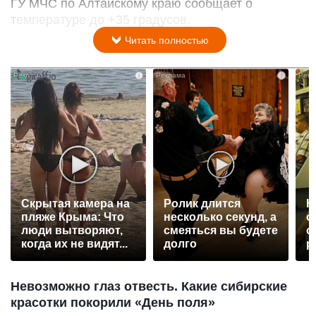
ГУ МЧС по Алтайскому краю сообщает о
температуре до +35 градусов.
Читать полностью
i
i
Скрытая камера на
Ролик длится
К
пляже Крыма: Что
несколько секунд, а
о
люди вытворяют,
смеяться вы будете
о
когда их не видят...
долго
р
Невозможно глаз отвесть. Какие сибирские
красотки покорили «День поля»