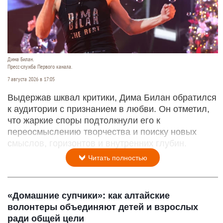
Дима Билан.
Пресс-служба Первого канала.
7 августа 2026 в 17:05
Выдержав шквал критики, Дима Билан обратился
к аудитории с признанием в любви. Он отметил,
что жаркие споры подтолкнули его к
переосмыслению творчества и поиску новых
смыслов, горизонтов и внутренних глубин.
Читать полностью
«Домашние супчики»: как алтайские
волонтеры объединяют детей и взрослых
ради общей цели