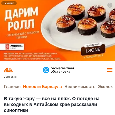
Реклама
To
F7
7 августа
Главная
Новости Барнаула
Недвижимость
Эконом
В такую жару — все на пляж. О погоде на
выходных в Алтайском крае рассказали
синоптики