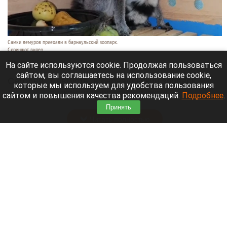
Самки лемуров приехали в барнаульский зоопарк.
Скриншот видео
7 августа 2026 в 16:15
На сайте используются cookie. Продолжая пользоваться
сайтом, вы соглашаетесь на использование cookie,
Сегодня, 7 августа, в барнаульский зоопарк
которые мы используем для удобства пользования
прибыли
самки лемуров из Тульского
сайтом и повышения качества рекомендаций.
Подробнее
.
экзотариума.
Принять
Читать полностью
Обновили «хранительскую» инфраструктуру
Художественного музея в Барнауле