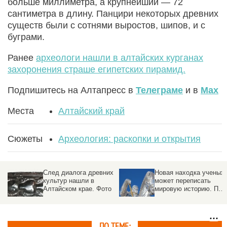
больше миллиметра, а крупнейший — 72
сантиметра в длину. Панцири некоторых древних
существ были с сотнями выростов, шипов, и с
буграми.
Ранее
археологи нашли в алтайских курганах
захоронения страше египетских пирамид.
Подпишитесь на Алтапресс в
Телеграме
и в
Max
Места
Алтайский край
Сюжеты
Археология: раскопки и открытия
След диалога древних
Новая находка ученых
культур нашли в
может переписать
Алтайском крае. Фото
мировую историю. При
чем здесь Чингисхан
ПО ТЕМЕ: