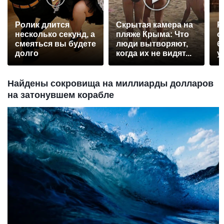
Ролик длится
Скрытая камера на
Р
несколько секунд, а
пляже Крыма: Что
с
смеяться вы будете
люди вытворяют,
б
долго
когда их не видят...
у
Найдены сокровища на миллиарды долларов
на затонувшем корабле