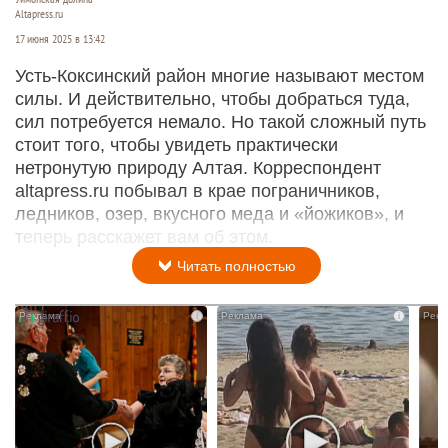
Altapress.ru
17 июня 2025 в 13:42
Усть-Коксинский район многие называют местом
силы. И действительно, чтобы добраться туда,
сил потребуется немало. Но такой сложный путь
стоит того, чтобы увидеть практически
нетронутую природу Алтая. Корреспондент
altapress.ru побывал в крае пограничников,
ледников, озер, вкусного меда и «йожиков», и
теперь расскажет вам об этом.
Читать полностью
i
i