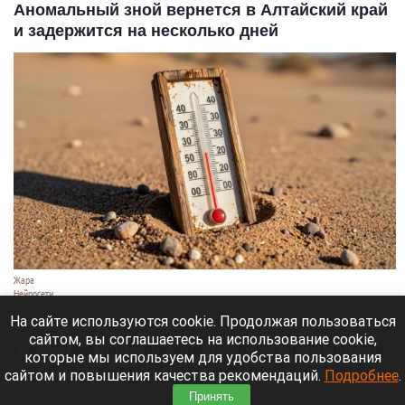
Аномальный зной вернется в Алтайский край
и задержится на несколько дней
Жара
Нейросети
8 августа 2026 в 18:05
На сайте используются cookie. Продолжая пользоваться
сайтом, вы соглашаетесь на использование cookie,
Синоптики предупреждают, что с 9 по 13 августа
которые мы используем для удобства пользования
Алтайский край местами накроет аномальный
сайтом и повышения качества рекомендаций.
Подробнее
.
зной.
Принять