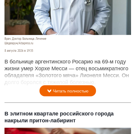
Врач. Доктор. Больница. Лечение
Шедеврум/Altapress.ru
8 августа 2026 в 19:35
В больнице аргентинского Росарио на 69-м году
жизни умер Хорхе Месси — отец восьмикратного
обладателя «Золотого мяча» Лионеля Месси. Он
долго боролся с тяжелой болезнью.
Читать полностью
В элитном квартале российского города
накрыли притон-лабиринт