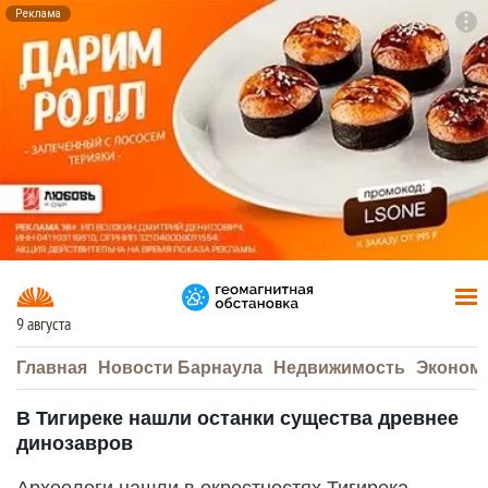
Реклама
To
F7
9 августа
Главная
Новости Барнаула
Недвижимость
Эконом
В Тигиреке нашли останки существа древнее
динозавров
Археологи нашли в окрестностях Тигирека