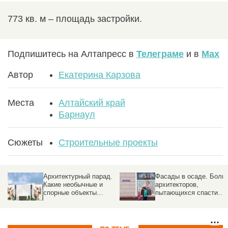
773 кв. м – площадь застройки.
Подпишитесь на Алтапресс в
Телеграме
и в
Max
Автор
Екатерина Карзова
Места
Алтайский край
Барнаул
Сюжеты
Строительные проекты
Архитектурный парад.
Фасады в осаде. Боли
Какие необычные и
архитекторов,
спорные объекты
пытающихся спасти
построят в Барнауле
здания от рекламного
хаоса