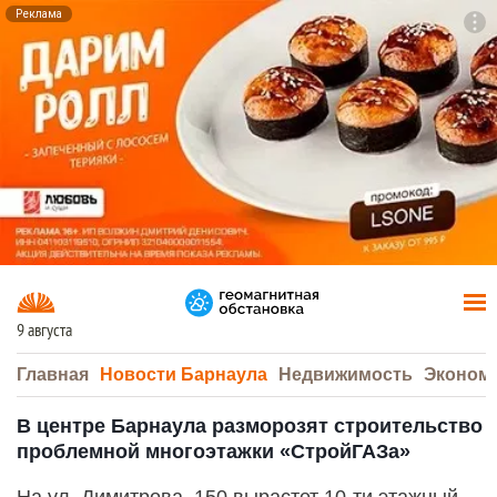
Реклама
To
F7
9 августа
Главная
Новости Барнаула
Недвижимость
Эконом
В центре Барнаула разморозят строительство
проблемной многоэтажки «СтройГАЗа»
На ул. Димитрова, 150 вырастет 10-ти этажный