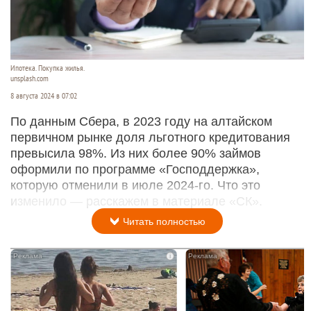
Ипотека. Покупка жилья.
unsplash.com
8 августа 2024 в 07:02
По данным Сбера, в 2023 году на алтайском
первичном рынке доля льготного кредитования
превысила 98%. Из них более 90% займов
оформили по программе «Господдержка»,
которую отменили в июле 2024-го. Что это
изменило — расскажем в материале «СК».
Читать полностью
i