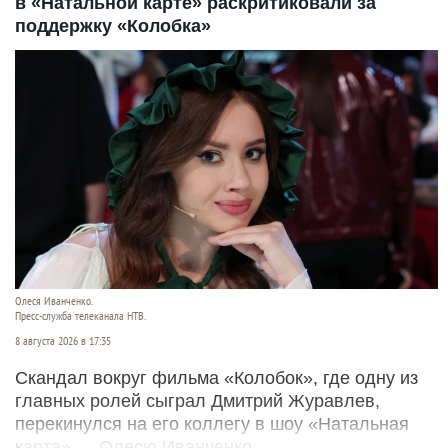
в «Натальной карте» раскритиковали за
поддержку «Колобка»
Олеся Иванченко.
Пресс-служба телеканала НТВ.
8 августа 2026 в 17:35
Скандал вокруг фильма «Колобок», где одну из
главных ролей сыграл Дмитрий Журавлев,
перекинулся на его коллегу в шоу «Натальная
карта» — Олесю Иванченко.