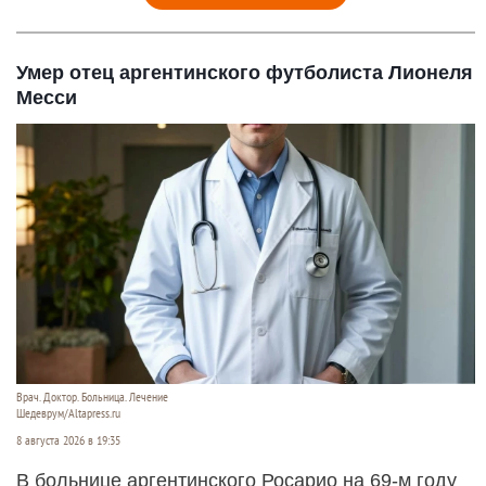
Умер отец аргентинского футболиста Лионеля
Месси
Врач. Доктор. Больница. Лечение
Шедеврум/Altapress.ru
8 августа 2026 в 19:35
В больнице аргентинского Росарио на 69-м году