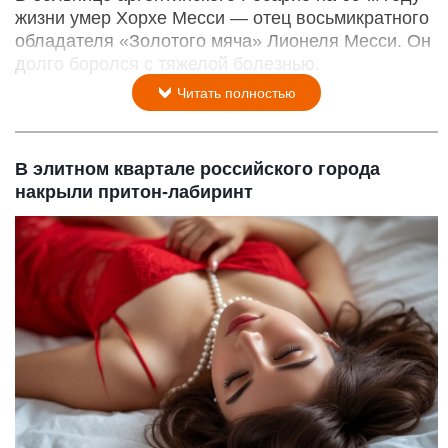
жизни умер Хорхе Месси — отец восьмикратного
обладателя «Золотого мяча» Лионеля Месси. Он
долго боролся с тяжелой болезнью.
Читать полностью
В элитном квартале российского города
накрыли притон-лабиринт