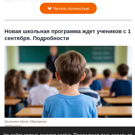
Читать полностью
Новая школьная программа ждет учеников с 1
сентября. Подробности
Школьники. Школа. Образование.
shedevrum.ai
8 августа 2026 в 17:05