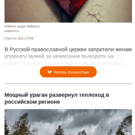
Разбитое сердце. Нейросеть.
altapress.ru.
9 августа 2026 в 19:08
В Русской православной церкви запретили женам
упрекать мужей за нежелание выходить на
работу, заявил протоиерей Алексей Батаногов.
Читать полностью
Мощный ураган развернул теплоход в
российском регионе