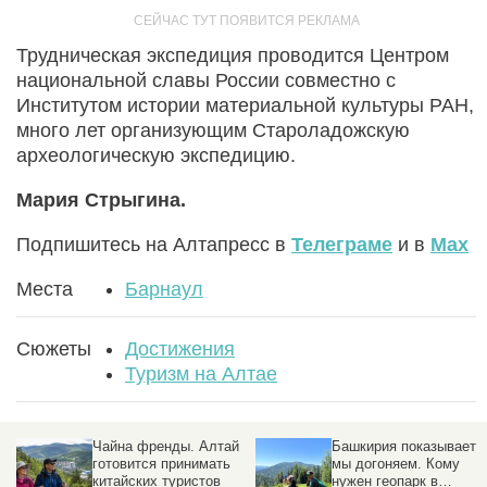
Трудническая экспедиция проводится Центром
национальной славы России совместно с
Институтом истории материальной культуры РАН,
много лет организующим Староладожскую
археологическую экспедицию.
Мария Стрыгина.
Подпишитесь на Алтапресс в
Телеграме
и в
Max
Места
Барнаул
Сюжеты
Достижения
Туризм на Алтае
ю
Чайна френды. Алтай
Башкирия показывает –
готовится принимать
мы догоняем. Кому
китайских туристов
нужен геопарк в