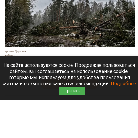
Ураган. Деревья
Нейросети
9 августа 2026 в 18:35
На сайте используются cookie. Продолжая пользоваться
сайтом, вы соглашаетесь на использование cookie,
Мощный ураган бушует в Самарской области.
которые мы используем для удобства пользования
сайтом и повышения качества рекомендаций.
Подробнее
.
Читать полностью
Принять
Москвичей призвали оставаться дома