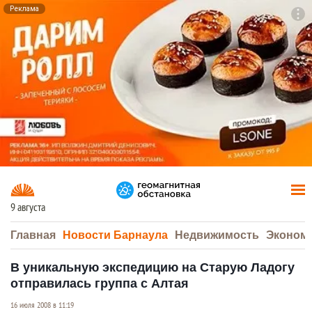
Реклама
To
F7
9 августа
Главная
Новости Барнаула
Недвижимость
Эконом
В уникальную экспедицию на Старую Ладогу
отправилась группа с Алтая
16 июля 2008 в 11:19