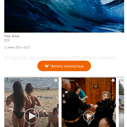
Море. Волна.
СС0
11 июня 2025 в 16:22
У берегов Колумбии нашли 300-летние монеты.
Читать полностью
i
i