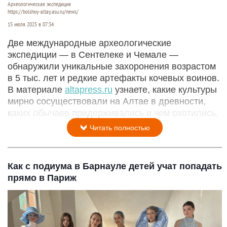
Археологическая экспедиция
https://bolshoy-altay.asu.ru/news/
15 июля 2025 в 07:34
Две международные археологические
экспедиции — в Сентелеке и Чемале —
обнаружили уникальные захоронения возрастом
в 5 тыс. лет и редкие артефакты кочевых воинов.
В материале
altapress.ru
узнаете, какие культуры
мирно сосуществовали на Алтае в древности,
каких обычаев придерживались и чем охотились.
Читать полностью
Как с подиума в Барнауле детей учат попадать
прямо в Париж