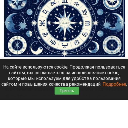
Гороскоп. Астрология.
shedevrum.ai
На сайте используются cookie. Продолжая пользоваться
сайтом, вы соглашаетесь на использование cookie,
7 августа 2026 в 06:18
которые мы используем для удобства пользования
Конец недели обещает быть насыщенным для
сайтом и повышения качества рекомендаций.
Подробнее
.
всех знаков зодиака. Кому-то звезды подготовили
Принять
приятные сюрпризы, а кому-то стоит проявить
осторожность в делах и общении.
Читать полностью