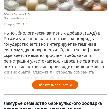
Таблетки. Витамины. БАДы.
Altapress.ru/Шедеврум
10 августа 2026 в 13:00
Рынок биологически активных добавок (БАД) в
России уверенно растет пятый год подряд, а
государство активно интегрирует витамины в
систему здравоохранения. Однако за цифрами
скрывается немало проблем: требования к
регистрации ужесточаются, кадров не хватает, а
некоторые алтайские производители переживают
кризис сбыта. Сможет ли отрасль сохранить
темпы – в материале altapress.ru.
Читать полностью
Лемурье семейство барнаульского зоопарка
пополнилось двумя дамами. Видео