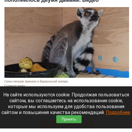
Самки лемуров приехали в барнаульский зоопарк.
Скриншот видео
7 августа 2026 в 16:15
На сайте используются cookie. Продолжая пользоваться
сайтом, вы соглашаетесь на использование cookie,
Сегодня, 7 августа, в барнаульский зоопарк
которые мы используем для удобства пользования
прибыли
две самки лемуров из Тульского
сайтом и повышения качества рекомендаций.
Подробнее
.
экзотариума.
Принять
Читать полностью