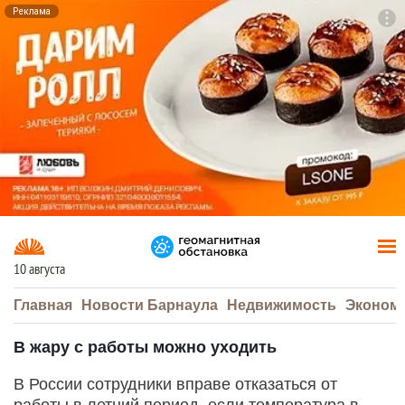
Реклама
To
F7
10 августа
Главная
Новости Барнаула
Недвижимость
Эконом
В жару с работы можно уходить
В России сотрудники вправе отказаться от
работы в летний период, если температура в