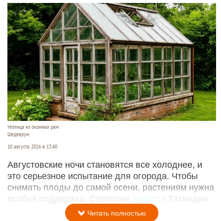
теплица из оконных рам
Шедеврум
10 августа 2026 в 13:40
Августовские ночи становятся все холоднее, и
это серьезное испытание для огорода. Чтобы
снимать плоды до самой осени, растениям нужна
особая поддержка. Советами
делится
Татмедиа.
Читать полностью