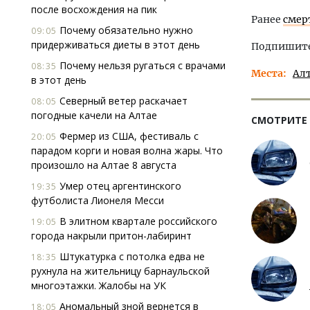
после восхождения на пик
Ранее
смер
Почему обязательно нужно
09:05
придерживаться диеты в этот день
Подпишитес
Почему нельзя ругаться с врачами
08:35
Места
Ал
в этот день
Северный ветер раскачает
08:05
погодные качели на Алтае
СМОТРИТЕ
Фермер из США, фестиваль с
20:05
парадом корги и новая волна жары. Что
произошло на Алтае 8 августа
Умер отец аргентинского
19:35
футболиста Лионеля Месси
В элитном квартале российского
19:05
города накрыли притон-лабиринт
Штукатурка с потолка едва не
18:35
рухнула на жительницу барнаульской
многоэтажки. Жалобы на УК
Аномальный зной вернется в
18:05