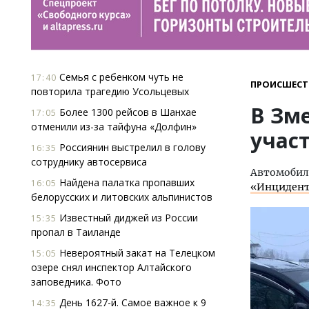
Семья с ребенком чуть не
17:40
ПРОИСШЕСТ
повторила трагедию Усольцевых
В Зм
Более 1300 рейсов в Шанхае
17:05
отменили из-за тайфуна «Долфин»
учас
Россиянин выстрелил в голову
16:35
сотруднику автосервиса
Автомобиль
Найдена палатка пропавших
16:05
«Инцидент
белорусских и литовских альпинистов
Известный диджей из России
15:35
пропал в Таиланде
Невероятный закат на Телецком
15:05
озере снял инспектор Алтайского
заповедника. Фото
День 1627-й. Самое важное к 9
14:35