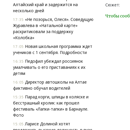
Алтайский край и задержится на
Сюжет:
несколько дней
Чтобы сооб
«Не позорься, Олеся». Соведущую
17:35
Журавлева в «Натальной карте»
раскритиковали за поддержку
«Колобка»
Новая школьная программа ждет
17:05
учеников с 1 сентября. Подробности
Педофил убеждал россиянок
16:35
умалчивать о его приставаниях к их
детям
Директор автошколы на Алтае
16:05
фиктивно обучал водителей
Парад корги, шпицы в коляске и
15:35
бесстрашный кролик: как прошел
фестиваль «Лапки-тапки» в Барнауле.
Фото
Ларисе Долиной хотят
15:05
предложить высокую должность в вузе