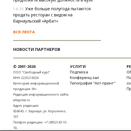
Уже больше полугода пытаются
14:35
продать ресторан с видом на
барнаульский «Арбат»
ВСЯ ЛЕНТА
НОВОСТИ ПАРТНЕРОВ
© 2001-2026
УСЛУГИ
Р
Подписка
Об
ООО “Свободный курс”
Конференц-зал
П
ИНН 2225214326
Типография "Алт-принт"
с
Категория информационной
П
продукции 18+
Редакция информационного сайта
altapress.ru
Адрес редакции:
656043
,
г. Барнаул
,
ул. Короленко,
107
Телефон редакции:
+7 (3852) 63-15-
10
,