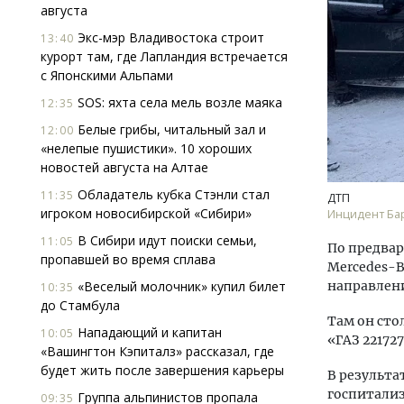
августа
Экс-мэр Владивостока строит
13:40
курорт там, где Лапландия встречается
с Японскими Альпами
SOS: яхта села мель возле маяка
12:35
Белые грибы, читальный зал и
12:00
«нелепые пушистики». 10 хороших
Двух
новостей августа на Алтае
Каки
«Бел
Обладатель кубка Стэнли стал
11:35
ДТП
игроком новосибирской «Сибири»
Инцидент Ба
ДОМ
В Сибири идут поиски семьи,
11:05
По предва
пропавшей во время сплава
Mercedes-B
«Веселый молочник» купил билет
направлени
10:35
до Стамбула
Там он ст
Нападающий и капитан
10:05
«ГАЗ 22172
«Вашингтон Кэпиталз» рассказал, где
будет жить после завершения карьеры
В результа
госпитализ
Группа альпинистов пропала
09:35