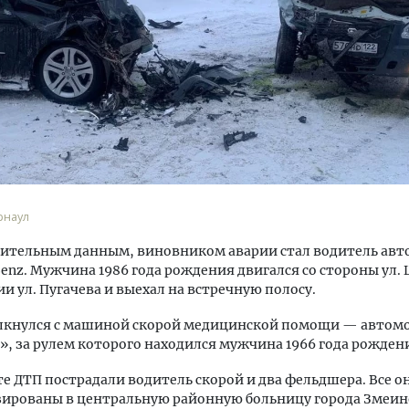
уровневые номера и вид на горы.
Ищем новые берега. Ген
м будет новый бутик-отель
«Жилищной инициативы»
кур» в Белокурихе
Гатилов — о том, как де
оставаться на плаву, ког
рнаул
штормит
А И КВАРТИРЫ
рительным данным, виновником аварии стал водитель ав
СТРОИТЕЛЬСТВО
enz. Мужчина 1986 года рождения двигался со стороны ул.
и ул. Пугачева и выехал на встречную полосу.
олкнулся с машиной скорой медицинской помощи — автом
7», за рулем которого находился мужчина 1966 года рожден
те ДТП пострадали водитель скорой и два фельдшера. Все о
ированы в центральную районную больницу города Змеин