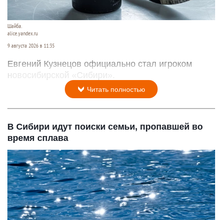
Шайба.
alice.yandex.ru
9 августа 2026 в 11:35
Евгений Кузнецов официально стал игроком
новосибирской «Сибири».
Читать полностью
В Сибири идут поиски семьи, пропавшей во
время сплава