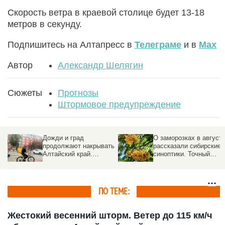
Скорость ветра в краевой столице будет 13-18
метров в секунду.
Подпишитесь на Алтапресс в
Телеграме
и в
Max
Автор
Александр Шелягин
Сюжеты
Прогнозы
Штормовое предупреждение
Дожди и град
О заморозках в август
продолжают накрывать
рассказали сибирские
Алтайский край.
синоптики. Точный
Прогноз погоды на 5
прогноз
августа
ПО ТЕМЕ:
Жестокий весенний шторм. Ветер до 115 км/ч