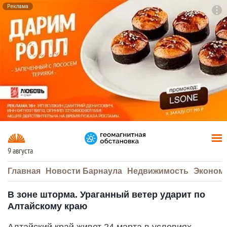
Реклама
To
F7
9 августа
Главная
Новости Барнаула
Недвижимость
Эконом
В зоне шторма. Ураганный ветер ударит по
Алтайскому краю
Алтайский край живет 24 марта в условиях