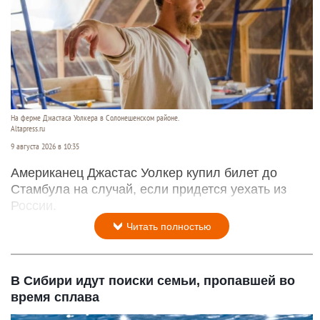
На ферме Джастаса Уолкера в Солонешенском районе.
Altapress.ru
9 августа 2026 в 10:35
Американец Джастас Уолкер купил билет до
Стамбула на случай, если придется уехать из
России.
Читать полностью
В Сибири идут поиски семьи, пропавшей во
время сплава