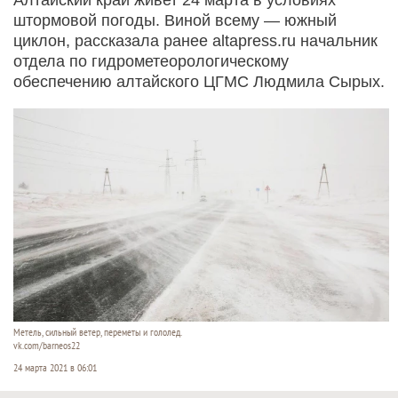
штормовой погоды. Виной всему — южный
циклон, рассказала ранее altapress.ru начальник
отдела по гидрометеорологическому
обеспечению алтайского ЦГМС Людмила Сырых.
Метель, сильный ветер, переметы и гололед.
vk.com/barneos22
24 марта 2021 в 06:01