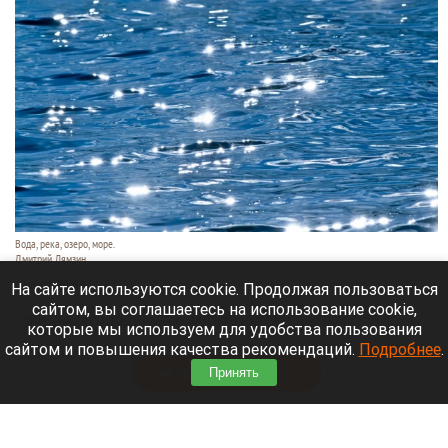
Вода, река, озеро, море.
Дмитрий Лямзин
9 августа 2026 в 11:05
На сайте используются cookie. Продолжая пользоваться
сайтом, вы соглашаетесь на использование cookie,
Уже несколько суток идут поиски семьи с
которые мы используем для удобства пользования
восьмилетним ребенком.
сайтом и повышения качества рекомендаций.
Подробнее
.
Читать полностью
Принять