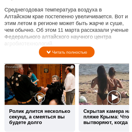
Среднегодовая температура воздуха в
Алтайском крае постепенно увеличивается. Вот и
этим летом в регионе может быть жарче и суше,
чем обычно. Об этом 11 марта рассказали ученые
Федерального алтайского научного центра
агробиотехнологий.
Читать полностью
i
Ролик длится несколько
Скрытая камера на
секунд, а смеяться вы
пляже Крыма: Что
будете долго
вытворяют, когда и
видят...