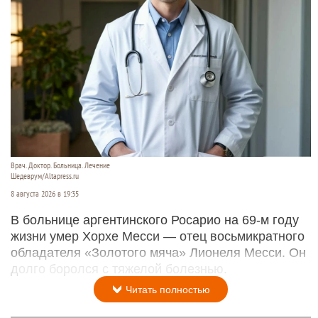
Врач. Доктор. Больница. Лечение
Шедеврум/Altapress.ru
8 августа 2026 в 19:35
В больнице аргентинского Росарио на 69-м году
жизни умер Хорхе Месси — отец восьмикратного
обладателя «Золотого мяча» Лионеля Месси. Он
долго боролся с тяжелой болезнью.
Читать полностью