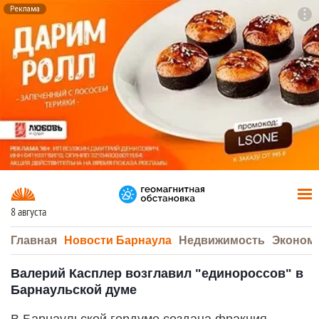
Реклама
To
F7
8 августа
Главная
Новости Барнаула
Недвижимость
Эконом
Валерий Касплер возглавил "единороссов" в
Барнаульской думе
В Барнаульской гордуме создана фракция