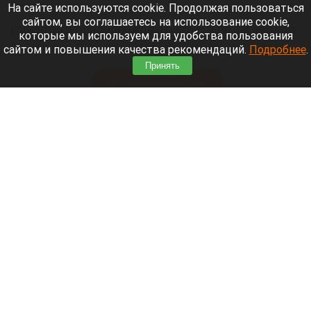
8 августа 2026 в 18:05
На сайте используются cookie. Продолжая пользоваться
сайтом, вы соглашаетесь на использование cookie,
Синоптики предупреждают, что с 9 по 13 августа
которые мы используем для удобства пользования
Алтайский край местами накроет аномальный
сайтом и повышения качества рекомендаций.
Подробнее
.
зной.
Принять
Читать полностью
Штукатурка с потолка едва не рухнула на
жительницу барнаульской многоэтажки.
Жалобы на УК