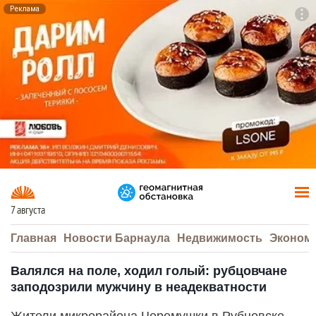
Реклама
To
F7
7 августа
Главная
Новости Барнаула
Недвижимость
Эконом
Валялся на поле, ходил голый: рубцовчане
заподозрили мужчину в неадекватности
Жители микрорайона Черемушки в Рубцовске