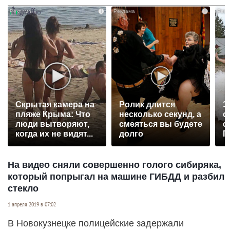
i
i
Скрытая камера на
Ролик длится
Э
пляже Крыма: Что
несколько секунд, а
о
люди вытворяют,
смеяться вы будете
с
когда их не видят...
долго
П
р
На видео сняли совершенно голого сибиряка,
который попрыгал на машине ГИБДД и разбил
стекло
1 апреля 2019 в 07:02
В Новокузнецке полицейские задержали