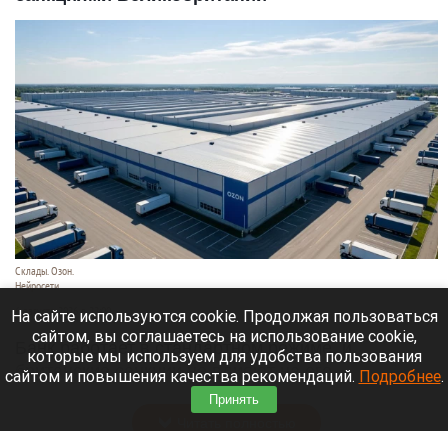
Склады. Озон.
Нейросети
6 августа 2026 в 22:00
На сайте используются cookie. Продолжая пользоваться
сайтом, вы соглашаетесь на использование cookie,
Банк работает в стандартном режиме, и
которые мы используем для удобства пользования
британские санкции не влияют на его
сайтом и повышения качества рекомендаций.
Подробнее
.
деятельность.
Принять
Читать полностью